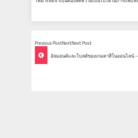
เหมาะสมจำเป็นต้องลดความเป็นไปได้ในการแพ้และ
Previous PostNextNext Post
Post
อัลมอนด์และโบลต์ของเกมคาสิโนออนไลน์ – ท
Navigation