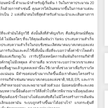
ึงก่อนหน้านี้ คำแนะนำสำหรับผู้เริ่มต้น 1 วันในราคาประมาณ 20
เร็จด้วยการทำเช่นนี้ คุณควรใส่เงินสดมากขึ้นในการเดาแต่ละ
นี้มักเป็น 2 แห่งที่น่าสนใจที่สุดสำหรับคำแนะนำและเส้นทางการ
ี่จะทำมันได้ถูกวิธี ดังนั้นสิ่งที่สำคัญจริงๆ คือสัญลักษณ์ที่คุณ
้ ไม่มีผลใดๆ ที่จะให้คุณเดิมพันว่า Yanks ประสบความสำเร็จ
อาจประสบความสำเร็จในรอบชิงชนะเลิศสมาคมบาสเกตบอลแห่ง
รรับเงินและคงไว้ซึ่งสิ่งนั้น เพื่อที่จะบอกว่าตั้งค่าข้าวโพดคั่ว
งแค่เรียกดูเว็บ เรารับรู้ถึงเทคนิคการเดิมพันกิจกรรมกีฬาที่
ององค์กรดูไม่มีเหตุผล คำถามคือ พวกเขาจะบอกว่าพวกเขาแสดง
ื้นฐานแล้วบุคคลเหล่านี้จะใช้เวลาทั้งช่วงเวลาเพื่อรับรางวัล
อย่างแน่นอน มีคำขอค่อนข้างมากเกิดขึ้นเมื่อเราค้นพบโครงสร้าง
ันกิจกรรมกีฬาเช่นสมาคมบาสเกตบอลแห่งชาติ, MLB, EPL และการ
รมกีฬาหลายอย่างและพยายามด้วยตัวเอง น้อยคนนักที่จะละเลย
นบทความนี้ฉันต้องการให้สิ่งทั่วไปที่ควรพิจารณาเมื่อคุณยังคง
คุณต้องเข้าใจอย่างไม่ต้องสงสัยคือไม่มีโครงสร้างการเดิมพัน
้นเลิกมองหามัน ระบบถูกสร้างขึ้นมาได้อย่างไร? แรงกระตุ้นที่