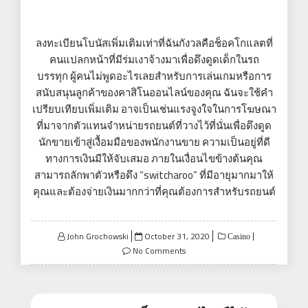
ลงทะเบียนโบนัสเพิ่มเติมเท่าที่ฉันกังวลคือช็อคโกแลตที่
คนแปลกหน้าที่มีร่มเงาจ้างมาเพื่อดึงดูดเด็กในรถ
บรรทุก ผู้คนไม่พูดอะไรเลยสำหรับการเล่นเกมหรือการ
สนับสนุนลูกค้าของคาสิโนออนไลน์ของคุณ ฉันจะใช้คำ
เปรียบเทียบเพิ่มเติม อาจเป็นเช่นแรงจูงใจในการโฆษณา
ที่มาจากตัวแทนจำหน่ายรถยนต์ที่วางไว้ที่นั่นเพื่อดึงดูด
นักขายเข้าสู่เงื้อมมือของพนักงานขาย ความเป็นอยู่ที่ดี
ทางการเงินมีให้จับเสมอ ภายในเงื่อนไขข้างต้นคุณ
สามารถลักพาตัวหรือดึง “switcharoo” ที่มีอายุมากมาให้
คุณและต้องจ่ายเงินมากกว่าที่คุณต้องการสำหรับรถยนต์
Posted
John Grochowski
October 31, 2020
Casino
on
No Comments