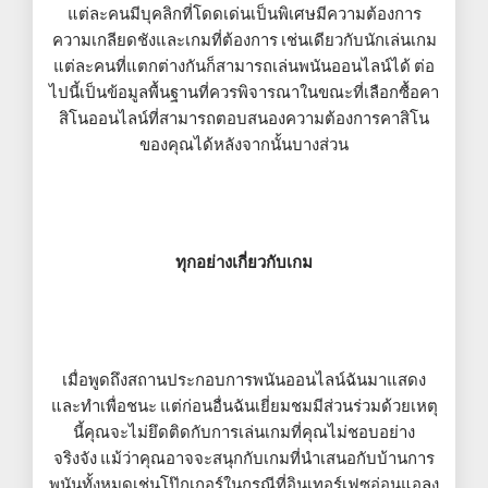
แต่ละคนมีบุคลิกที่โดดเด่นเป็นพิเศษมีความต้องการ
ความเกลียดชังและเกมที่ต้องการ เช่นเดียวกับนักเล่นเกม
แต่ละคนที่แตกต่างกันก็สามารถเล่นพนันออนไลน์ได้ ต่อ
ไปนี้เป็นข้อมูลพื้นฐานที่ควรพิจารณาในขณะที่เลือกซื้อคา
สิโนออนไลน์ที่สามารถตอบสนองความต้องการคาสิโน
ของคุณได้หลังจากนั้นบางส่วน
ทุกอย่างเกี่ยวกับเกม
เมื่อพูดถึงสถานประกอบการพนันออนไลน์ฉันมาแสดง
และทำเพื่อชนะ แต่ก่อนอื่นฉันเยี่ยมชมมีส่วนร่วมด้วยเหตุ
นี้คุณจะไม่ยึดติดกับการเล่นเกมที่คุณไม่ชอบอย่าง
จริงจัง แม้ว่าคุณอาจจะสนุกกับเกมที่นำเสนอกับบ้านการ
พนันทั้งหมดเช่นโป๊กเกอร์ในกรณีที่อินเทอร์เฟซอ่อนแอลง