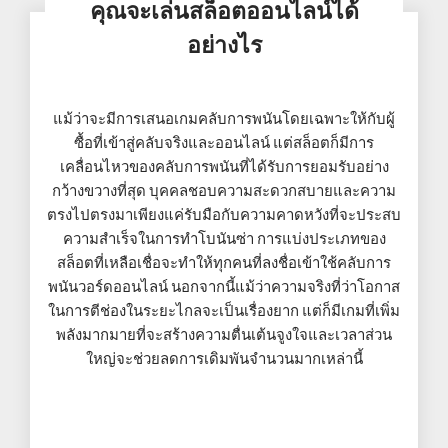
คุณจะเล่นสล็อตออนไลน์ได้
อย่างไร
แม้ว่าจะมีการเสนอเกมคลับการพนันโดยเฉพาะให้กับผู้
ซื้อที่เข้าสู่คลับจริงและออนไลน์ แต่สล็อตก็มีการ
เคลื่อนไหวของคลับการพนันที่ได้รับการยอมรับอย่าง
กว้างขวางที่สุด บุคคลชอบความสะดวกสบายและความ
ตรงไปตรงมาเพียงแค่รับมือกับความคาดหวังที่จะประสบ
ความสำเร็จในการทำโบนันซ่า การแบ่งประเภทของ
สล็อตที่เหลือเชื่อจะทำให้ทุกคนที่ลงชื่อเข้าใช้คลับการ
พนันวอร์ดออนไลน์ นอกจากนี้แม้ว่าความจริงที่ว่าโอกาส
ในการตีช่องในระยะไกลจะเป็นเรื่องยาก แต่ก็มีเกมที่เพิ่ม
พลังมากมายที่จะสร้างความตื่นเต้นจูงใจและเวลาส่วน
ใหญ่จะช่วยลดการเดิมพันจำนวนมากเหล่านี้