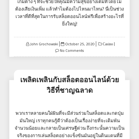
เกมต่าง ๆ ที่จะช่วยให้คุณมีความสุขอย่างเต็มที่โดยไม่
ต้องเสียเงินเพิ่ม แล้วทำไมต้องไปไหนมาไหน? นี่เป็นช่วง
เวลาที่ดีที่สุดในการรับสล็อตออนไลน์ฟรีเพื่อสร้างอะไรที่
ยิ่งใหญ่!
Posted
John Grochowski
October 25, 2020
Casino
on
No Comments
เพลิดเพลินกับสล็อตออนไลน์ด้วย
วิธีที่ชาญฉลาด
พวกเราหลายคนใฝ่ฝันที่จะมีส่วนร่วมในสล็อตและกดปุ่ม
มันใหญ่ เราทุกคนรู้ดีว่าต้องเป็นเรื่องง่ายที่จะเดิมพัน
จำนวนน้อยและกลายเป็นเศรษฐีด่วน ถึงกระนั้นความเป็น
จริงของการเล่นสล็อตอย่างแข็งขันมันอยู่ในดินแดนที่มี