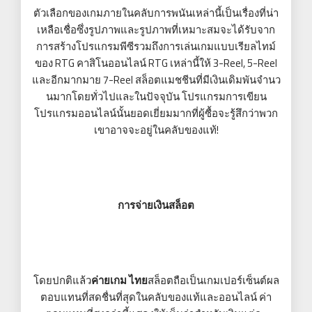
ตัวเลือกของเกมภายในคลับการพนันเหล่านี้เป็นเรื่องที่น่า
เหลือเชื่อซึ่งรูปภาพและรูปภาพที่เหมาะสมจะได้รับจาก
การสร้างโปรแกรมพีซีรวมถึงการเล่นเกมแบบเรียลไทม์
ของ RTG คาสิโนออนไลน์ RTG เหล่านี้ให้ 3-Reel, 5-Reel
และอีกมากมาย 7-Reel สล็อตแมชชีนที่มีเงินเดิมพันจำนว
นมากโดยทั่วไปและในปัจจุบัน โปรแกรมการเขียน
โปรแกรมออนไลน์นั้นยอดเยี่ยมมากที่ผู้ซื้อจะรู้สึกว่าพวก
เขาอาจจะอยู่ในคลับของแท้!
การจ่ายเงินสล็อต
โดยปกติแล้ว
ค่ายเกม ไทย
สล็อตถือเป็นเกมเปอร์เซ็นต์ผล
ตอบแทนที่สดชื่นที่สุดในคลับของแท้และออนไลน์ ค่า