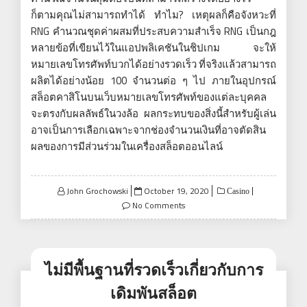
ก็ตามคุณไม่สามารถทำได้ ทำไม? เหตุผลก็คือจังหวะที่
RNG คำนวณชุดค่าผสมที่ประสบความสำเร็จ RNG เป็นกฎ
หลายข้อที่เขียนไว้ในแอปพลิเคชันในชิปเกม จะให้
หมายเลขโทรศัพท์บวกได้อย่างรวดเร็ว ที่จริงแล้วสามารถ
ผลิตได้อย่างน้อย 100 จำนวนต่อ ๆ ไป ภายในอุปกรณ์
สล็อตคาสิโนบนเว็บหมายเลขโทรศัพท์ของแต่ละบุคคล
จะตรงกับผลลัพธ์ในวงล้อ ผลกระทบของสิ่งนี้สำหรับผู้เล่น
อาจเป็นการเลือกเฉพาะจากช่องจำนวนเงินที่อาจตัดสิน
ผลของการมีส่วนร่วมในเครื่องสล็อตออนไลน์
Posted
John Grochowski
October 19, 2020
Casino
on
No Comments
ไม่มีพื้นฐานที่รวดเร็วเกี่ยวกับการ
เดิมพันสล็อต