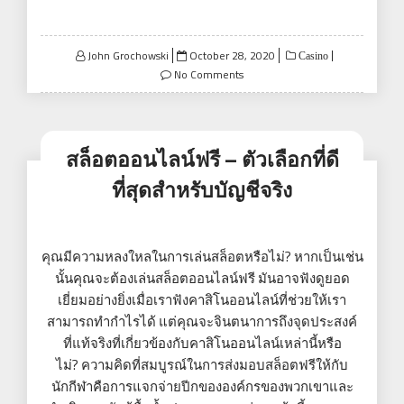
Posted
John Grochowski
October 28, 2020
Casino
on
No Comments
สล็อตออนไลน์ฟรี – ตัวเลือกที่ดี
ที่สุดสำหรับบัญชีจริง
คุณมีความหลงใหลในการเล่นสล็อตหรือไม่? หากเป็นเช่น
นั้นคุณจะต้องเล่นสล็อตออนไลน์ฟรี มันอาจฟังดูยอด
เยี่ยมอย่างยิ่งเมื่อเราฟังคาสิโนออนไลน์ที่ช่วยให้เรา
สามารถทำกำไรได้ แต่คุณจะจินตนาการถึงจุดประสงค์
ที่แท้จริงที่เกี่ยวข้องกับคาสิโนออนไลน์เหล่านี้หรือ
ไม่? ความคิดที่สมบูรณ์ในการส่งมอบสล็อตฟรีให้กับ
นักกีฬาคือการแจกจ่ายปีกขององค์กรของพวกเขาและ