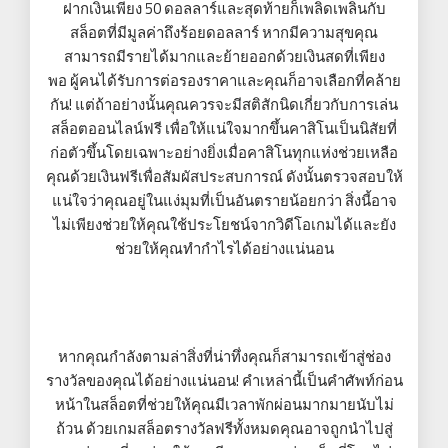
ฝากเงินเพียง 50 ดอลลาร์และสุดท้ายก็เพลิดเพลินกับ
สล็อตที่มีมูลค่าถึงร้อยดอลลาร์ หากมีความสุขคุณ
สามารถมีรายได้มากและย้ายออกด้วยเงินสดที่เพียง
พอ ผู้คนได้รับการต่อรองราคาและคุณก็อาจเลือกที่คล้าย
กัน! แต่ถ้าอย่างนั้นคุณควรจะมีสติสักนิดเกี่ยวกับการเล่น
สล็อตออนไลน์ฟรี เพื่อให้แน่ใจมากขึ้นคาสิโนเป็นนิสัยที่
ก่อตัวขึ้นโดยเฉพาะอย่างยิ่งเมื่อคาสิโนทุกแห่งช่วยเหลือ
คุณด้วยเงินฟรีเพื่อสัมผัสประสบการณ์ ดังนั้นตรวจสอบให้
แน่ใจว่าคุณอยู่ในแง่มุมที่เป็นอันตรายน้อยกว่า สิ่งนี้อาจ
ไม่เพียงช่วยให้คุณใช้ประโยชน์จากวิดีโอเกมได้และยัง
ช่วยให้คุณทำกำไรได้อย่างแน่นอน
หากคุณกำลังตามล่าสิ่งที่น่าทึ่งคุณก็สามารถเข้าสู่ช่อง
รางวัลของคุณได้อย่างแน่นอน! คำเหล่านี้เป็นคำศัพท์ก่อน
หน้าในสล็อตที่ช่วยให้คุณมีเวลาพักผ่อนมากมายนับไม่
ถ้วน ด้วยเกมสล็อตรางวัลฟรีทั้งหมดคุณอาจถูกนำไปสู่