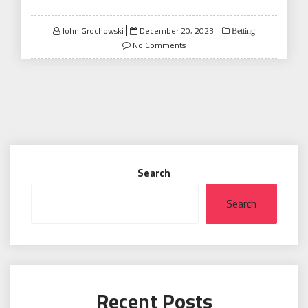
Posted
John Grochowski
December 20, 2023
Betting
on
No Comments
Search
Search
Recent Posts