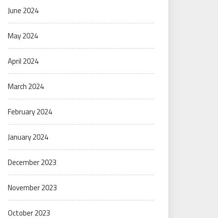
June 2024
May 2024
April 2024
March 2024
February 2024
January 2024
December 2023
November 2023
October 2023