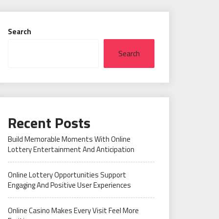
Search
Search
Recent Posts
Build Memorable Moments With Online
Lottery Entertainment And Anticipation
Online Lottery Opportunities Support
Engaging And Positive User Experiences
Online Casino Makes Every Visit Feel More