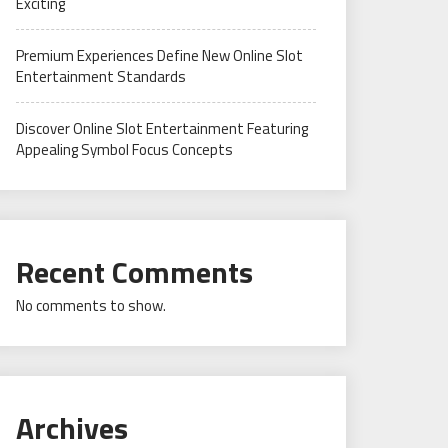
Exciting
Premium Experiences Define New Online Slot
Entertainment Standards
Discover Online Slot Entertainment Featuring
Appealing Symbol Focus Concepts
Recent Comments
No comments to show.
Archives