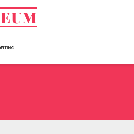
SEUM
FITING