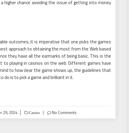
s a higher chance avoiding the issue of getting into money
able outcomes, it is imperative that one picks the games
he best approach to obtaining the most from the Web based
since they have all the earmarks of being basic. This is the
t to playing in casinos on the web. Different games have
e mind to how clear the game shows up, the guidelines that
do is to pick a game and brilliant in it.
 29, 2024
No Comments
Casino