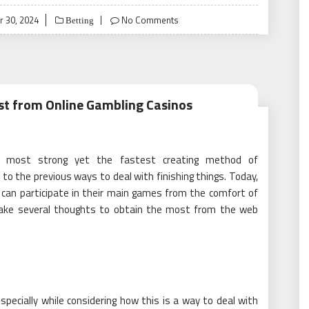
 30, 2024
No Comments
Betting
st from Online Gambling Casinos
 most strong yet the fastest creating method of
o the previous ways to deal with finishing things. Today,
 can participate in their main games from the comfort of
 make several thoughts to obtain the most from the web
ecially while considering how this is a way to deal with