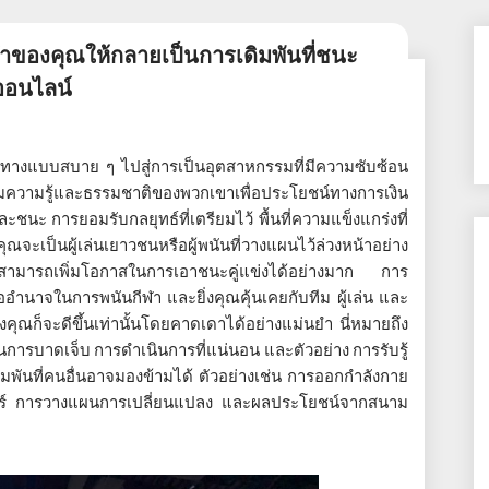
ีฬาของคุณให้กลายเป็นการเดิมพันที่ชนะ
ออนไลน์
้นทางแบบสบาย ๆ ไปสู่การเป็นอุตสาหกรรมที่มีความซับซ้อน
มความรู้และธรรมชาติของพวกเขาเพื่อประโยชน์ทางการเงิน
ะ การยอมรับกลยุทธ์ที่เตรียมไว้ พื้นที่ความแข็งแกร่งที่
ุณจะเป็นผู้เล่นเยาวชนหรือผู้พนันที่วางแผนไว้ล่วงหน้าอย่าง
ฬาสามารถเพิ่มโอกาสในการเอาชนะคู่แข่งได้อย่างมาก การ
ืออำนาจในการพนันกีฬา และยิ่งคุณคุ้นเคยกับทีม ผู้เล่น และ
องคุณก็จะดีขึ้นเท่านั้นโดยคาดเดาได้อย่างแม่นยำ นี่หมายถึง
รบาดเจ็บ การดำเนินการที่แน่นอน และตัวอย่าง การรับรู้
ิมพันที่คนอื่นอาจมองข้ามได้ ตัวอย่างเช่น การออกกำลังกาย
สตร์ การวางแผนการเปลี่ยนแปลง และผลประโยชน์จากสนาม