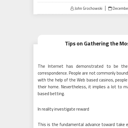
Posted
John Grochowski
December
on
Tips on Gathering the Mo
The Internet has demonstrated to be the
correspondence. People are not commonly bound t
with the help of the Web based casinos, people
their home. Nevertheless, it implies a lot to
based betting.
In reality investigate reward
This is the fundamental advance toward take esp