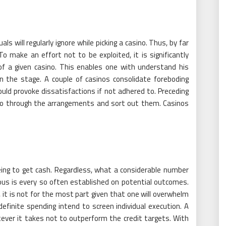
ls will regularly ignore while picking a casino. Thus, by far
 make an effort not to be exploited, it is significantly
f a given casino. This enables one with understand his
n the stage. A couple of casinos consolidate foreboding
uld provoke dissatisfactions if not adhered to. Preceding
go through the arrangements and sort out them. Casinos
eing to get cash. Regardless, what a considerable number
rious is every so often established on potential outcomes.
it is not for the most part given that one will overwhelm
efinite spending intend to screen individual execution. A
ever it takes not to outperform the credit targets. With