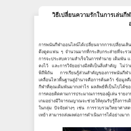
วิธีเปลี่ยนความรักในการเล่นก
การพนันกีฬาออนไลน์ได้เปลี่ยนจากการเปลี่ยนเส
ดึงดูดแฟน ๆ จำนวนมากที่กระสับกระส่ายที่จะรว
การจะประสบความสำเร็จในการทำนาย เดิมพัน และชน
คงไว้ และการวิจัยอย่างมีสติเป็นสิ่งสำคัญ ไม่ว่าค
พิถีพิถัน การเรียนรู้ส่วนสำคัญของการพนันกี
เคลื่อนไหวพื้นฐานสู่อำนาจคือการค้นคว้า ข้อมูลค
กีฬาที่คุณเดิมพันมากเท่าไร ผลลัพธ์ที่เป็นไปได้ข
การคอยติดตามการประมาณการของผู้เล่น รายงานกา
เกมอย่างมีวิจารณญาณจะช่วยให้คุณรับรู้ถึงการเด
ในกลุ่ม ปัจจัยต่างๆ เช่น การรวบรวมวิทยาศา
เหย้า สามารถส่งผลต่อการดำเนินการได้อย่างมาก