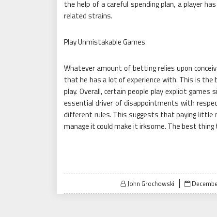
the help of a careful spending plan, a player ha
related strains.
Play Unmistakable Games
Whatever amount of betting relies upon conceiv
that he has a lot of experience with. This is t
play. Overall, certain people play explicit games 
essential driver of disappointments with respec
different rules. This suggests that paying littl
manage it could make it irksome. The best thing to 
Posted
John Grochowski
December
on