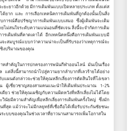
ระยะยาวอีกด้วย มีการเดิมพันแบบเปิดหลายประเภท ตั้งแต่ส
ยาก และ การเลือกเทคนิคการเดิมพันที่ถูกต้องนั้นเป็นสิ่ง
ะสบการณ์คือปรัชญาการเดิมพันแบบเสมอ ซึ่งผู้เดิมพันจะเดิม
โดยไม่สนใจระดับความแน่นอนที่ชัดเจน สิ่งนี้จะจำกัดการเดิม
รเดิมพันที่คาดเดาได้ อีกเทคนิคหนึ่งคือการเดิมพันแบบมี
ือนจะสมบูรณ์แบบกว่าความน่าจะเป็นที่รับรองว่าเหตุการณ์จะ
เชิงปริมาณของคุณ
ทบาทสำคัญในการปกครองการพนันกีฬาออนไลน์ มันเป็นเรื่อง
ล แต่สิ่งนี้สามารถนำไปสู่ความยากลำบากที่เลวร้ายได้อย่าง
ผนดังกล่าวจะช่วยให้คุณหลีกเลี่ยงการตัดสินใจที่โง่เขลา
นาน ผู้เชี่ยวชาญสองสามคนแนะนำให้เดิมพันประมาณ 1-2%
งเดียว ช่วยให้คุณเผชิญกับความผิดหวังที่หลีกเลี่ยงไม่ได้โดย
ัยมีความสำคัญเพื่อหลีกเลี่ยงการเดิมพันครั้งใหญ่ ซึ่งมัก
ุด แม้ว่าจะไม่มีกลยุทธ์ที่เชื่อถือได้เพื่อรับประกันชัยชนะ
่ยนระบบของคุณในช่วงเวลาที่ยาวนานสามารถเพิ่มโอกาสใน