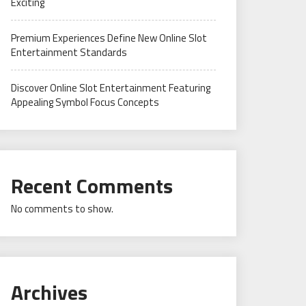
Exciting
Premium Experiences Define New Online Slot
Entertainment Standards
Discover Online Slot Entertainment Featuring
Appealing Symbol Focus Concepts
Recent Comments
No comments to show.
Archives