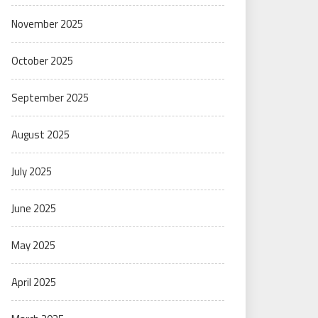
November 2025
October 2025
September 2025
August 2025
July 2025
June 2025
May 2025
April 2025