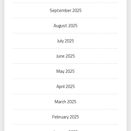
September 2025
August 2025
July 2025
June 2025
May 2025
April 2025
March 2025
February 2025