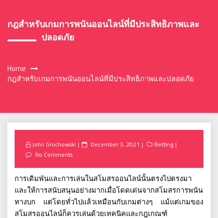
กฎสำหรับเกมการพนันออนไลน์ที่มีประสิทธิภาพและ
ปลอดภัย
Home
กฎสำหรับเกมการพนันออนไลน์ที่มีประสิทธิภาพและปลอดภัย
Posted
John Grochowski
December 3, 2021
Betting
on
No Comments
การเดิมพันและการเล่นในสโมสรออนไลน์นั้นตรงไปตรงมา
และให้การสนับสนุนอย่างมากเมื่อโดดเด่นจากสโมสรการพนัน
ทางบก
แต่โดยทั่วไปแล้วเหมือนกับเกมต่างๆ
แม้แต่เกมของ
สโมสรออนไลน์ก็ควรเล่นด้วยเทคนิคและกฎเกณฑ์