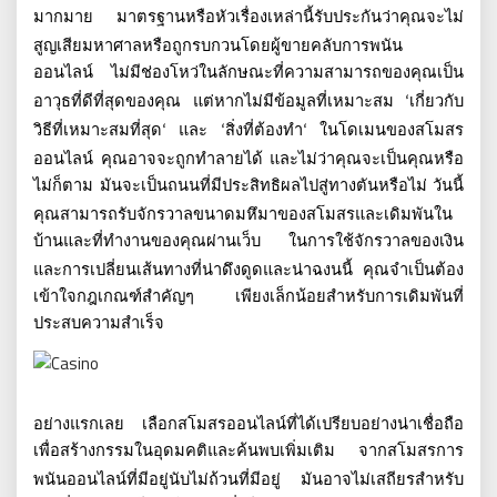
มากมาย
มาตรฐานหรือหัวเรื่องเหล่านี้รับประกันว่าคุณจะไม่
สูญเสียมหาศาลหรือถูกรบกวนโดยผู้ขายคลับการพนัน
ออนไลน์
ไม่มีช่องโหว่ในลักษณะที่ความสามารถของคุณเป็น
อาวุธที่ดีที่สุดของคุณ
แต่หากไม่มีข้อมูลที่เหมาะสม
เกี่ยวกับ
‘
วิธีที่เหมาะสมที่สุด
และ
สิ่งที่ต้องทำ
ในโดเมนของสโมสร
‘
‘
‘
ออนไลน์
คุณอาจจะถูกทำลายได้
และไม่ว่าคุณจะเป็นคุณหรือ
ไม่ก็ตาม
มันจะเป็นถนนที่มีประสิทธิผลไปสู่ทางตันหรือไม่
วันนี้
คุณสามารถรับจักรวาลขนาดมหึมาของสโมสรและเดิมพันใน
บ้านและที่ทำงานของคุณผ่านเว็บ
ในการใช้จักรวาลของเงิน
และการเปลี่ยนเส้นทางที่น่าดึงดูดและน่าฉงนนี้
คุณจำเป็นต้อง
เข้าใจกฎเกณฑ์สำคัญๆ
เพียงเล็กน้อยสำหรับการเดิมพันที่
ประสบความสำเร็จ
อย่างแรกเลย
เลือกสโมสรออนไลน์ที่ได้เปรียบอย่างน่าเชื่อถือ
เพื่อสร้างกรรมในอุดมคติและค้นพบเพิ่มเติม
จากสโมสรการ
พนันออนไลน์ที่มีอยู่นับไม่ถ้วนที่มีอยู่
มันอาจไม่เสถียรสำหรับ