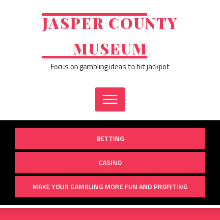
Skip
to
JASPER COUNTY
content
MUSEUM
Focus on gambling ideas to hit jackpot
BETTING
CASINO
MAKE YOUR GAMBLING MORE FUN AND PROFITING