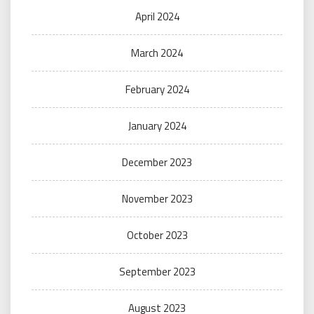
April 2024
March 2024
February 2024
January 2024
December 2023
November 2023
October 2023
September 2023
August 2023