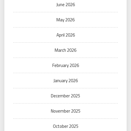
June 2026
May 2026
April 2026
March 2026
February 2026
January 2026
December 2025
November 2025
October 2025