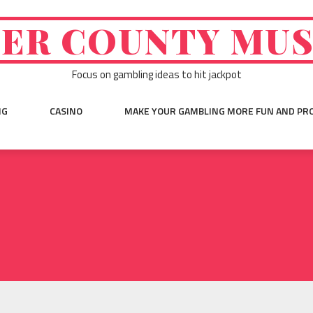
PER COUNTY MU
Focus on gambling ideas to hit jackpot
NG
CASINO
MAKE YOUR GAMBLING MORE FUN AND PRO