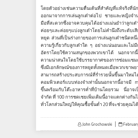
โดยตัวอย่างเช่นความตื่นเต้นที่สำคัญที่แท้จริงที่น
ออกมาจากการเล่นลูกเต๋าต่อไป ชายและหญิงจำนวน
มือที่สะดวกซึ่งอาจควบคุมได้อย่างแม่นยำว่าลูกเต๋าเ
ค่อยๆและค่อยๆแบ่งลูกเต๋าโดยไม่คำนึงถึงระดั
หยุด ส่วนที่เป็นร่างกายของการเล่นลูกเต๋าชนิดหน
ความรู้เกี่ยวกับลูกเต๋าใด ๆ อย่างแน่นอนและไม่มี
อัตราโดยใช้ความสนุกของพวกเขาได้ นอกจากนี้การ
ความน่าสนใจโดยใช้บรรยากาศของการซ่อมแซมด้วยที
ซึ่งมีเอกลักษณ์ของการหยุดทั้งหมดเมื่อพวกเขาพย
สามารถสร้างประสบการณ์ที่ร่ำรวยนั้นขึ้นมาใหม่ได้
คอมพิวเตอร์แบบท่องจำเท่านั้นนอกจากนี้อาจมี mp
ขึ้นพร้อมกับโต๊ะอาหารค่ำที่บ้านโดยรวม นี่อา
จำกัด ที่ 100 การชดเชยเพิ่มเติมนี้อาจแตกต่างกั
ทั่วโลกส่วนใหญ่ให้คุณซื้อขั้นต่ำ 20 ที่จะช่วยคุณ
Posted
John Grochowski
February
on