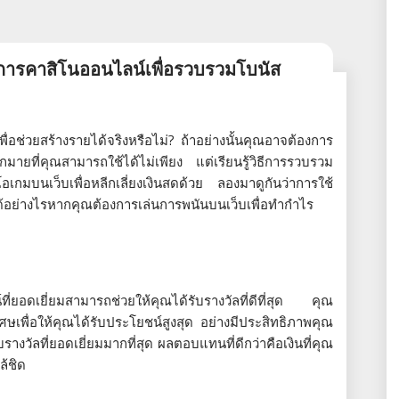
ีการคาสิโนออนไลน์เพื่อรวบรวมโบนัส
ื่อช่วยสร้างรายได้จริงหรือไม่? ถ้าอย่างนั้นคุณอาจต้องการ
ากมายที่คุณสามารถใช้ได้ไม่เพียง แต่เรียนรู้วิธีการรวบรวม
ดีโอเกมบนเว็บเพื่อหลีกเลี่ยงเงินสดด้วย ลองมาดูกันว่าการใช้
ณได้อย่างไรหากคุณต้องการเล่นการพนันบนเว็บเพื่อทำกำไร
อดเยี่ยมสามารถช่วยให้คุณได้รับรางวัลที่ดีที่สุด คุณ
ศษเพื่อให้คุณได้รับประโยชน์สูงสุด อย่างมีประสิทธิภาพคุณ
รางวัลที่ยอดเยี่ยมมากที่สุด ผลตอบแทนที่ดีกว่าคือเงินที่คุณ
ล้ชิด