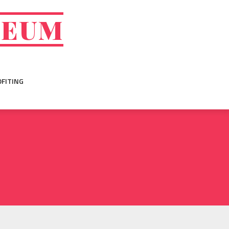
SEUM
FITING