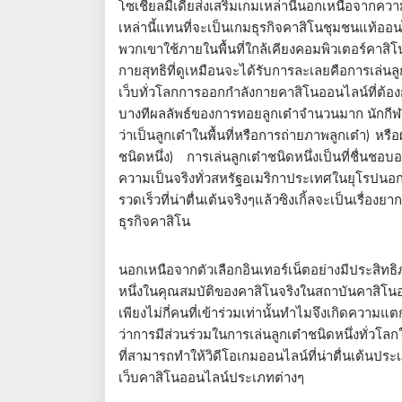
โซเชียลมีเดียส่งเสริมเกมเหล่านี้นอกเหนือจากควา
เหล่านี้แทนที่จะเป็นเกมธุรกิจคาสิโนชุมชนแท้
พวกเขาใช้ภายในพื้นที่ใกล้เคียงคอมพิวเตอร์คาส
กายสุทธิที่ดูเหมือนจะได้รับการละเลยคือการเล่นล
เว็บทั่วโลกการออกกำลังกายคาสิโนออนไลน์ที่ต้
บางทีผลลัพธ์ของการทอยลูกเต๋าจำนวนมาก นักกีฬาจะ
ว่าเป็นลูกเต๋าในพื้นที่หรือการถ่ายภาพลูกเต๋า) หรือผ
ชนิดหนึ่ง) การเล่นลูกเต๋าชนิดหนึ่งเป็นที่ชื่นชอ
ความเป็นจริงทั่วสหรัฐอเมริกาประเทศในยุโรปนอ
รวดเร็วที่น่าตื่นเต้นจริงๆแล้วซิงเกิ้ลจะเป็นเรื่อ
ธุรกิจคาสิโน
นอกเหนือจากตัวเลือกอินเทอร์เน็ตอย่างมีประสิทธิ
หนึ่งในคุณสมบัติของคาสิโนจริงในสถาบันคาสิโนอ
เพียงไม่กี่คนที่เข้าร่วมเท่านั้นทำไมจึงเกิดความแ
ว่าการมีส่วนร่วมในการเล่นลูกเต๋าชนิดหนึ่งทั่วโ
ที่สามารถทำให้วิดีโอเกมออนไลน์ที่น่าตื่นเต้นปร
เว็บคาสิโนออนไลน์ประเภทต่างๆ