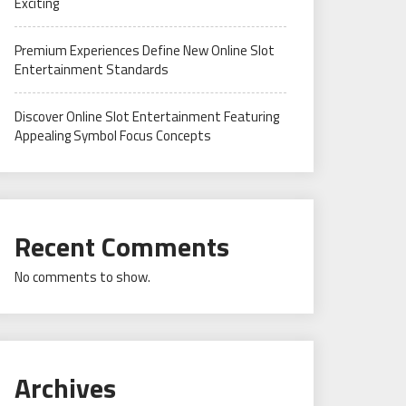
Exciting
Premium Experiences Define New Online Slot
Entertainment Standards
Discover Online Slot Entertainment Featuring
Appealing Symbol Focus Concepts
Recent Comments
No comments to show.
Archives