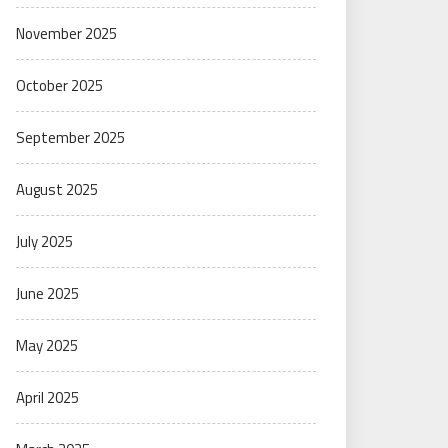
November 2025
October 2025
September 2025
August 2025
July 2025
June 2025
May 2025
April 2025