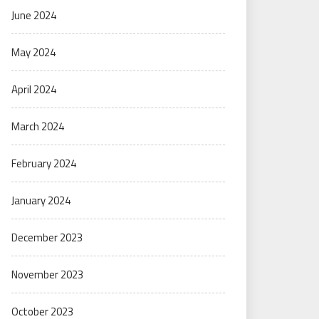
June 2024
May 2024
April 2024
March 2024
February 2024
January 2024
December 2023
November 2023
October 2023