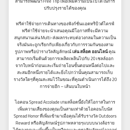
สามารถพัฒนา Free Trip เพื่อเพิ่มความเป็นไปได้ในการ
ปรับปรุงรายได้ของคุณ
ฟรีค่าใช้จ่ายการเดินทางของฟังก์ชั่นแอตทริบิวต์ไดรฟ์
ฟรีค่าใช้จ่ายจะนำเสนอคุณมีโอกาสที่จะมีความ
สนุกสนานเล่น Multi-ส่งผลกระทบต่อวงกลมในความเป็น
จริงมันจะถูกเรียกกับเพียงเกี่ยวกับการรวมกันของสาม
รูปภาพหรือป่ารางวัลสัญลักษณ์
เล่น สล็อต ออนไลน์
คุณ
สามารถเริ่มต้นด้วยการเพลิดเพลินไปกับ 20 เชลล์ออก
จากใบหน้าก่อนและเริ่มถ่ายโอนขั้นตอนหนึ่งต่อไปและ
สะสมอีกหนึ่งรายได้และยิ่งไปกว่านั้นคุณสามารถเก็บ
รางวัลใดๆที่คุณสะสมไว้ในขณะที่คุณดำเนินการได้ถึง 20
การจ่ายอีก – เส้นบนใบหน้า
ไอคอน Spread Accolade เกมสล็อตนี้ยังให้โอกาสในการ
เพิ่มความเสี่ยงของคุณเป็นสามเท่าด้วยไอคอนโบนัส
Spread Honor ที่เพิ่มเข้ามาเมื่อคุณได้รับรางวัล Outdoors
Reward หรือสัญลักษณ์รูปภาพหลายๆแบบบนวงล้อราย
ได้ของคุณจะเพิ่มขึ้นเป็นทวีคูณและตราสัญลักษณ์อาจอยู่