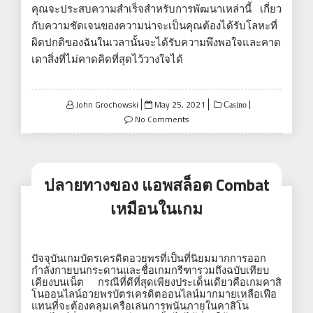
คุณจะประสบความสำเร็จสำหรับการพัฒนาเหล่านี้ เกี่ยว
กับความชัดเจนของความน่าจะเป็นคุณต้องได้รับโลหะที่
ผิดปกติของฉันในเวลานั้นจะได้รับความพึงพอใจและคาด
เดาสิ่งที่ไม่คาดคิดที่สุดไว้วางใจได้
Posted
John Grochowski
May 25, 2021
Casino
on
No Comments
ปลายทางของ แอพสล็อต Combat
เหมือนในเกม
ปัจจุบันเกมบัตรเครดิตอวยพรที่เป็นที่นิยมมากการออก
กำลังกายบนกระดานและชื่อเกมกรีฑารวมถึงฉบับเทียบ
เคียงบนเน็ต
กรณีที่ดีที่สุดเพียงประเด็นเดียวคือเกมคาสิ
โนออนไลน์อวยพรบัตรเครดิตออนไลน์มากมายเหลือเฟือ
แทนที่จะต้องคลุมเครือเล่นการพนันภายในคาสิโน