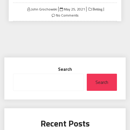
Posted
John Grochowski
May 25, 2021
Betting
on
No Comments
Search
Search
Recent Posts