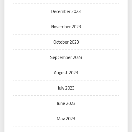
December 2023
November 2023
October 2023
September 2023
August 2023
July 2023
June 2023
May 2023