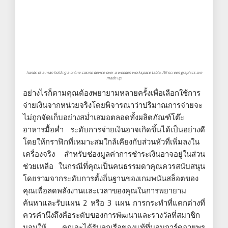
hands of a man holding a online casino device over a wooden workspace table. All screen graphics are
made up.
อย่างไรก็ตามคุณต้องพยายามหลายครั้งเพื่อเลือกใช้การ
จ่ายเงินจากหน่วยจริงโดยพิจารณาว่าปริมาณการจ่ายจะ
ไม่ถูกจัดเก็บอย่างสม่ำเสมอตลอดทั้งผลิตภัณฑ์โต๊ะ
อาหารมื้อค่ำ ระดับการจ่ายเงินอาจเกิดขึ้นได้เป็นอย่างดี
โดยให้กราฟิกที่เหมาะสมใกล้เคียงกับส่วนหัวที่เพิ่มลงใน
เครื่องจริง สำหรับช่องมูลค่าการชำระเงินอาจอยู่ในส่วน
ช่วยเหลือ ในกรณีที่คุณเป็นคนธรรมดาคุณควรสนับสนุน
โดยรวมจากระดับการตั้งถิ่นฐานของเกมพนันสล็อตของ
คุณเพื่อลดพลังงานและเวลาของคุณในการพยายาม
ค้นหาและรับแผน 2 หรือ 3 แผน การกระทำที่แตกต่างที่
ควรคำนึงถึงคือระดับของการพัฒนาและรางวัลที่สมาชิก
มอบให้ คุณจะได้รับลูกเรือของแท้ที่มอบการ์ดอวยพร