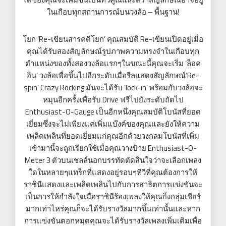
ในเกือบทุกสถานการณ์บนวงล้อ – พื้นฐาน!
โยก ‘Re-เขียนสารคดีโยก’ คุณสมบัติ Re-เขียนเปิดอยู่เมื่อ
คุณได้รับสองสัญลักษณ์รูปภาพความทรงจำในเกือบทุก
ตำแหน่งของทั้งสองวงล้อแรกๆในขณะนี้คุณจะเริ่ม ‘ล็อค
อิน’ วงล้อเพื่อขึ้นไปอีกระดับเมื่อรีลแสดงสัญลักษณ์’Re-
spin’ Crazy Rocking มันจะได้รับ ‘lock-in’ พร้อมกับวงล้อจะ
หมุนอีกครั้งเพื่อรับ Drive ฟรีไปยังระดับถัดไป
Enthusiast-O-Gauge เป็นอีกหนึ่งคุณสมบัติโบนัสที่ยอด
เยี่ยมซึ่งจะไม่เพียงแค่เพิ่มแบ๊งค์ของคุณและยังให้ความ
เพลิดเพลินที่ยอดเยี่ยมแก่คุณอีกด้วยวงกลมโบนัสที่เพิ่ม
เข้ามานี้จะถูกเรียกใช้เมื่อคุณวางป้าย Enthusiast-O-
Meter 3 ตัวบนเชลล์นอกบรรทัดตัดสินใจว่าจะเลือกเพลง
ใดในหลายๆแทร็กที่แสดงอยู่รอบๆทีวีที่คุณต้องการให้
ราชินีแสดงและเพลิดเพลินไปกับการสาธิตการแข่งขันจะ
เป็นการให้กำลังใจเมื่อราชินีร้องเพลงให้คุณยิ่งกลุ่มเชียร์
มากเท่าไหร่คุณก็จะได้รับรางวัลมากขึ้นเท่านั้นและหาก
การแข่งขันตอกหมุดคุณจะได้รับรางวัลเพลงเพิ่มเติมเพื่อ