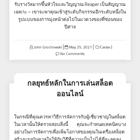
รับรางวัลมากขึ้นหัวใจและวิญญาณ Reaper เป็นสัญญาณ
เฉพาะ – เขาจะพาคุณเข้าสู่ระดับกิจกรรมอีกระดับหนึ่งใน
รูปแบบของการมุ่งหน้าต่อไปในแวดวงของที่ซ่อนของ
ปีศาจ
Posted
John Grochowski
May 25, 2021
Casino
on
No Comments
กลยุทธ์หลักในการเล่นสล็อต
ออนไลน์
ในกรณีที่คุณควรหาวิธีการจัดการกับผู้เชี่ยวชาญในสล็อต
ในเวลานั้นให้ตรวจสอบสิ่งนี้ คุณจะกำหนดเทคนิคบาง
อย่างในการจัดการเพื่อเพิ่มโอกาสของคุณในเครื่องสล็อต
สร้างแรงบันดาลใจให้กับวิธีที่ความเป็นไปได้ที่จะลดลง