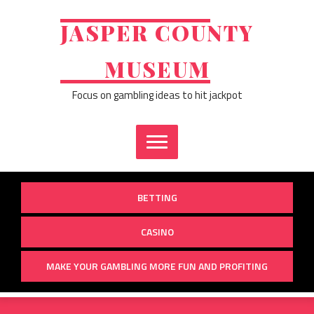
Skip
to
JASPER COUNTY
content
MUSEUM
Focus on gambling ideas to hit jackpot
BETTING
CASINO
MAKE YOUR GAMBLING MORE FUN AND PROFITING