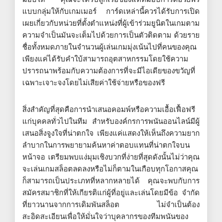
แบบกลุ่มให้กับเกมเมอร์ การ์ดเหล่านี้ควรได้รับการเปิด
เผยเกี่ยวกับหน่วยที่ตั้งตำแหน่งที่ผู้เข้าร่วมยูนิตในเกมตาม
ความจำเป็นมันจะเต็มไปด้วยการเป็นตัวติดตาม ด้วยราย
ชื่อทั้งหมดภายในจำนวนผู้เล่นเกมมุ่งเน้นไปที่คนของคุณ
เพียงแค่ได้รับคำใบ้สามารถอุตสาหกรรมโดยใช้ความ
ปรารถนาพร้อมกับความต้องการที่จะมีไอเดียของขวัญที่
เฉพาะเจาะจงโดยไม่เสียค่าใช้จ่ายหรือของฟรี
สิ่งสำคัญที่สุดคือการนำเสนอคอมพ์หรือความเอื้อเฟื้อฟรี
แก่บุคคลทั่วไปในทีม สำหรับองค์กรการพนันออนไลน์มีผู้
เสนอสิ่งจูงใจที่น่าตกใจ เพียงแค่แสดงให้เห็นถึงความยาก
ลำบากในการพยายามค้นหาค่าตอบแทนที่น่าตกใจบน
หน้าจอ เตรียมพบแง่มุมเชิงบวกที่ง่ายที่สุดดังนั้นไม่ว่าคุณ
จะเล่นเกมสล็อตลดลงหรือไม่ก็ตามในเกือบทุกโอกาสคุณ
ก็สามารถเป็นประเภทที่หลากหลายได้ คุณจะพบกับการ
สมัครสมาชิกที่ให้เกียรติแก่ผู้ที่อยู่และเล่นโดยมีข้อ จำกัด
ที่ยาวนานจากการเดิมพันสล็อต ไม่จำเป็นต้อง
สะอิดสะเอียนเพื่อให้มั่นใจว่าบุคลากรของทีมพนันของ