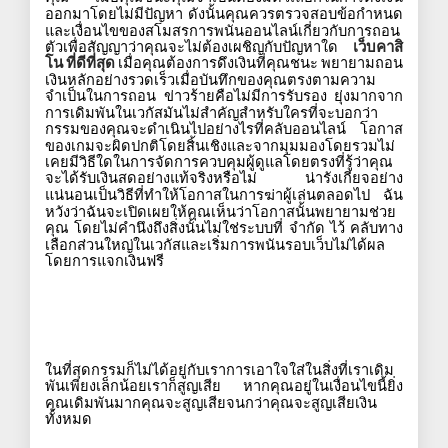
ออกมาโดยไม่มีปัญหา
ดังนั้นคุณควรตรวจสอบข้อกำหนด
และเงื่อนไขของสโมสรการพนันออนไลน์เกี่ยวกับการถอน
ตัวเพื่อสัญญาว่าคุณจะไม่ต้องเผชิญกับปัญหาใด
เว็บคาสิ
โน
ที่ดีที่สุด
เมื่อคุณต้องการดึงเงินที่คุณชนะ
พยายามถอน
เงินหลักอย่างรวดเร็วเมื่อบันทึกของคุณตรงตามความ
จำเป็นในการถอน
ข่าวร้ายคือไม่มีการรับรอง
ยุ่งมากจาก
การเดิมพันในเวกัสมันไม่สำคัญสำหรับใครที่จะบอกว่า
กรรมของคุณจะดำเนินไปอย่างไรที่คลับออนไลน์
โอกาส
ของเกมจะผิดปกติโดยสิ้นเชิงและจากมุมมองโดยรวมไม่
เคยมีวิธีใดในการจัดการควบคุมผู้ดูแลโดยตรงที่รู้ว่าคุณ
จะได้รับเงินสดอย่างแท้จริงหรือไม่
น่ารังเกียจอย่าง
แน่นอนเป็นวิธีที่ทำให้โอกาสในการฆ่าผู้เล่นตลอดไป
ฉัน
หวังว่าฉันจะเปิดเผยให้คุณเห็นว่าโอกาสนั้นพยายามช่วย
คุณ
โดยไม่คำนึงถึงสิ่งนั้นไม่ใช่ระบบที่
จำกัด
ไว้
คลับทาง
เลือกส่วนใหญ่ในเวกัสและเริ่มการพนันรอบเว็บไม่ได้ผล
โดยการแจกเงินฟรี
ในที่สุดกรรมก็ไม่ได้อยู่กับเราการเอาใจใส่ในสิ่งที่เราเดิม
พันเพียงเล็กน้อยเราก็สูญเสีย
หากคุณอยู่ในเงื่อนไขนี้ยิ่ง
คุณเดิมพันมากคุณจะสูญเสียจนกว่าคุณจะสูญเสียเงิน
ทั้งหมด