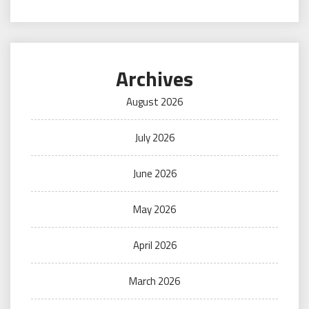
Archives
August 2026
July 2026
June 2026
May 2026
April 2026
March 2026