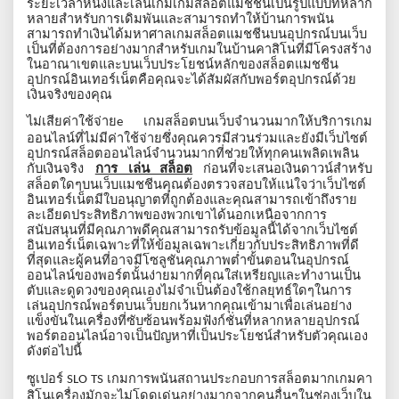
ระยะเวลาหนึ่งและเล่นเกมเกมสล็อตแมชชีนเป็นรูปแบบที่หลาก
หลายสำหรับการเดิมพันและสามารถทำให้บ้านการพนัน
สามารถทำเงินได้มหาศาลเกมสล็อตแมชชีนบนอุปกรณ์บนเว็บ
เป็นที่ต้องการอย่างมากสำหรับเกมในบ้านคาสิโนที่มีโครงสร้าง
ในอาณาเขตและบนเว็บประโยชน์หลักของสล็อตแมชชีน
อุปกรณ์อินเทอร์เน็ตคือคุณจะได้สัมผัสกับพอร์ตอุปกรณ์ด้วย
เงินจริงของคุณ
ไม่เสียค่าใช้จ่าย
เกมสล็อตบนเว็บจำนวนมากให้บริการเกม
e
ออนไลน์ที่ไม่มีค่าใช้จ่ายซึ่งคุณควรมีส่วนร่วมและยังมีเว็บไซต์
อุปกรณ์สล็อตออนไลน์จำนวนมากที่ช่วยให้ทุกคนเพลิดเพลิน
การ เล่น สล็อต
กับเงินจริง
ก่อนที่จะเสนอเงินดาวน์สำหรับ
สล็อตใดๆบนเว็บแมชชีนคุณต้องตรวจสอบให้แน่ใจว่าเว็บไซต์
อินเทอร์เน็ตมีใบอนุญาตที่ถูกต้องและคุณสามารถเข้าถึงราย
ละเอียดประสิทธิภาพของพวกเขาได้นอกเหนือจากการ
สนับสนุนที่มีคุณภาพดีคุณสามารถรับข้อมูลนี้ได้จากเว็บไซต์
อินเทอร์เน็ตเฉพาะที่ให้ข้อมูลเฉพาะเกี่ยวกับประสิทธิภาพที่ดี
ที่สุดและผู้คนที่อาจมีโซลูชันคุณภาพต่ำขั้นตอนในอุปกรณ์
ออนไลน์ของพอร์ตนั้นง่ายมากที่คุณใส่เหรียญและทำงานเป็น
ตับและดูดวงของคุณเองไม่จำเป็นต้องใช้กลยุทธ์ใดๆในการ
เล่นอุปกรณ์พอร์ตบนเว็บยกเว้นหากคุณเข้ามาเพื่อเล่นอย่าง
แข็งขันในเครื่องที่ซับซ้อนพร้อมฟังก์ชั่นที่หลากหลายอุปกรณ์
พอร์ตออนไลน์อาจเป็นปัญหาที่เป็นประโยชน์สำหรับตัวคุณเอง
ดังต่อไปนี้
ซูเปอร์
เกมการพนันสถานประกอบการสล็อตมากเกมคา
SLO TS
สิโนเครื่องมักจะไม่โดดเด่นอย่างมากจากคนอื่นๆในช่องเว็บใน