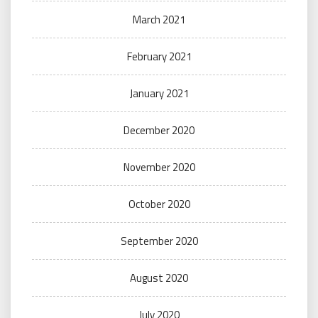
March 2021
February 2021
January 2021
December 2020
November 2020
October 2020
September 2020
August 2020
July 2020