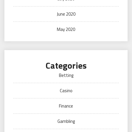
June 2020
May 2020
Categories
Betting
Casino
Finance
Gambling