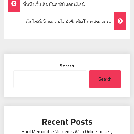
Post
ที่หน้าเว็บเดิมพันคาสิโนออนไลน์
Navigation
เว็บไซต์สล็อตออนไลน์เพื่อเพิ่มโอกาสของคุณ
Search
Search
Recent Posts
Build Memorable Moments With Online Lottery