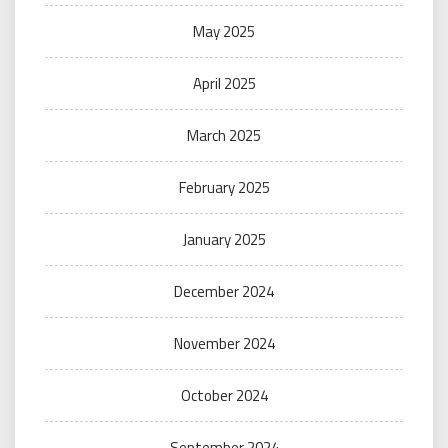
May 2025
April 2025
March 2025
February 2025
January 2025
December 2024
November 2024
October 2024
September 2024