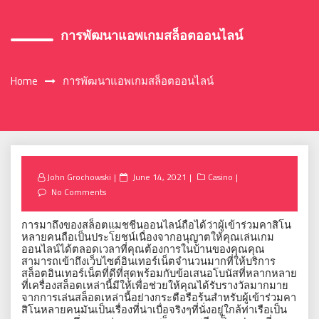
การพัฒนาแอพเกมสล็อตออนไลน์
Home
การพัฒนาแอพเกมสล็อตออนไลน์
Posted
John Grochowski
June 14, 2021
Casino
on
No Comments
การมาถึงของสล็อตแมชชีนออนไลน์ถือได้ว่าผู้เข้าร่วมคาสิโน
หลายคนถือเป็นประโยชน์เนื่องจากอนุญาตให้คุณเล่นเกม
ออนไลน์ได้ตลอดเวลาที่คุณต้องการในบ้านของคุณคุณ
สามารถเข้าถึงเว็บไซต์อินเทอร์เน็ตจำนวนมากที่ให้บริการ
สล็อตอินเทอร์เน็ตที่ดีที่สุดพร้อมกับข้อเสนอโบนัสที่หลากหลาย
ที่เครื่องสล็อตเหล่านี้มีให้เพื่อช่วยให้คุณได้รับรางวัลมากมาย
จากการเล่นสล็อตเหล่านี้อย่างกระตือรือร้นสำหรับผู้เข้าร่วมคา
สิโนหลายคนมันเป็นเรื่องที่น่าเบื่อจริงๆที่นั่งอยู่ใกล้ท่าเรือเป็น