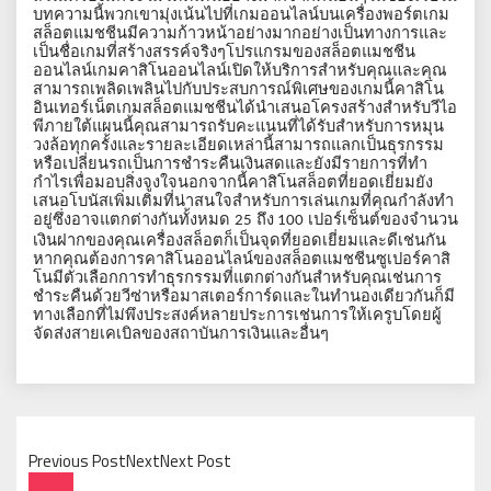
บทความนี้พวกเขามุ่งเน้นไปที่เกมออนไลน์บนเครื่องพอร์ตเกม
สล็อตแมชชีนมีความก้าวหน้าอย่างมากอย่างเป็นทางการและ
เป็นชื่อเกมที่สร้างสรรค์จริงๆโปรแกรมของสล็อตแมชชีน
ออนไลน์เกมคาสิโนออนไลน์เปิดให้บริการสำหรับคุณและคุณ
สามารถเพลิดเพลินไปกับประสบการณ์พิเศษของเกมนี้คาสิโน
อินเทอร์เน็ตเกมสล็อตแมชชีนได้นำเสนอโครงสร้างสำหรับวีไอ
พีภายใต้แผนนี้คุณสามารถรับคะแนนที่ได้รับสำหรับการหมุน
วงล้อทุกครั้งและรายละเอียดเหล่านี้สามารถแลกเป็นธุรกรรม
หรือเปลี่ยนรถเป็นการชำระคืนเงินสดและยังมีรายการที่ทำ
กำไรเพื่อมอบสิ่งจูงใจนอกจากนี้คาสิโนสล็อตที่ยอดเยี่ยมยัง
เสนอโบนัสเพิ่มเติมที่น่าสนใจสำหรับการเล่นเกมที่คุณกำลังทำ
อยู่ซึ่งอาจแตกต่างกันทั้งหมด
ถึง
เปอร์เซ็นต์ของจำนวน
25
100
เงินฝากของคุณเครื่องสล็อตก็เป็นจุดที่ยอดเยี่ยมและดีเช่นกัน
หากคุณต้องการคาสิโนออนไลน์ของสล็อตแมชชีนซูเปอร์คาสิ
โนมีตัวเลือกการทำธุรกรรมที่แตกต่างกันสำหรับคุณเช่นการ
ชำระคืนด้วยวีซ่าหรือมาสเตอร์การ์ดและในทำนองเดียวกันก็มี
ทางเลือกที่ไม่พึงประสงค์หลายประการเช่นการให้เครูบโดยผู้
จัดส่งสายเคเบิลของสถาบันการเงินและอื่นๆ
Previous PostNextNext Post