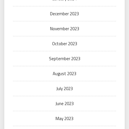
December 2023
November 2023
October 2023
September 2023
August 2023
July 2023
June 2023
May 2023