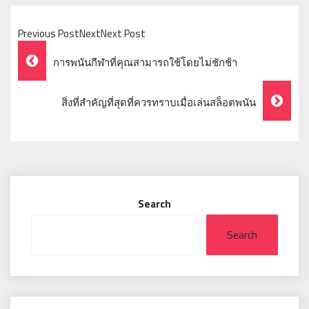
Previous PostNextNext Post
Post
การพนันกีฬาที่คุณสามารถใช้โดยไม่ชักช้า
Navigation
สิ่งที่สำคัญที่สุดที่ควรทราบเมื่อเล่นสล็อตพนัน
Search
Search