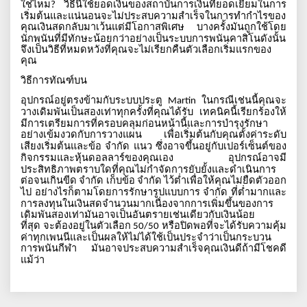
ใช่ไหม
วิธีนี้ใช้ยอดเงินของสถาบันการเงินที่ยอดเยี่ยมในการ
?
เริ่มต้นและแน่นอนจะไม่ประสบความสำเร็จในการทำกำไรของ
คุณเงินสดกลับมาเว้นแต่มีโอกาสพิเศษ
บางครั้งมันถูกใช้โดย
นักพนันที่มีทักษะน้อยกว่าอย่างเป็นระบบการพนันคาสิโนดังนั้น
จึงเป็นวิธีที่หมดหวังที่คุณจะไม่เรียกคืนตัวเลือกเริ่มแรกของ
คุณ
วิธีการทัณฑ์บน
อุปกรณ์อยู่ตรงข้ามกับระบบประตู
ในกรณีเช่นนี้คุณจะ
Martin
วางเดิมพันเป็นสองเท่าทุกครั้งที่คุณได้รับ
เทคนิคนี้เรียกร้องให้
มีการเตรียมการที่ครอบคลุมก่อนหน้านี้และการบำรุงรักษา
อย่างเข้มงวดกับการวางแผน
เพื่อเริ่มต้นกับคุณตั้งค่าระดับ
เสียงเริ่มต้นและข้อ
จำกัด
แนว
ซึ่งอาจขึ้นอยู่กับเปอร์เซ็นต์ของ
กิจกรรมและหุ้นดอลลาร์ของคุณเอง
อุปกรณ์อาจมี
ประสิทธิภาพตราบใดที่คุณไม่กำจัดการยับยั้งและดำเนินการ
ต่อจนเกินขีด
จำกัด
เก็บข้อ
จำกัด
ไว้ต่ำเพื่อให้คุณไม่ยืดตัวออก
ไป
อย่างไรก็ตามโดยการรักษารูปแบบการ
จำกัด
ที่ต่ำมากและ
การลงทุนในเงินสดจำนวนมากเนื่องจากการเพิ่มขึ้นของการ
เดิมพันสองเท่ามันอาจเป็นอันตรายเช่นเดียวกับเงินน้อย
ที่สุด
จะต้องอยู่ในตัวเลือก
หรือปิดพอที่จะได้รับความคุ้ม
50/50
ค่าทุกเพนนีและเป็นผลให้ไม่ได้ใช้เป็นประจำว่าเป็นกระบวน
การพนันกีฬา
มันอาจประสบความสำเร็จคุณเงินดีถ้ามีโชคดี
แม้ว่า