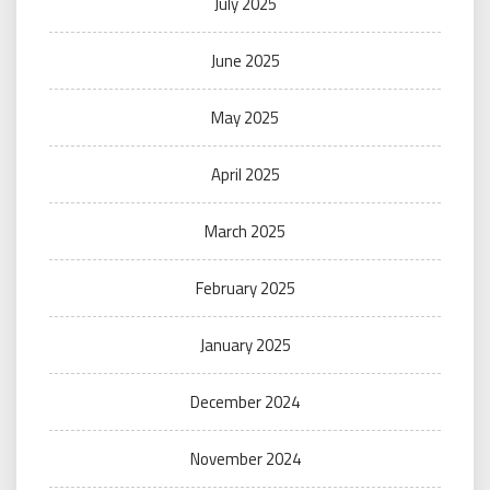
July 2025
June 2025
May 2025
April 2025
March 2025
February 2025
January 2025
December 2024
November 2024