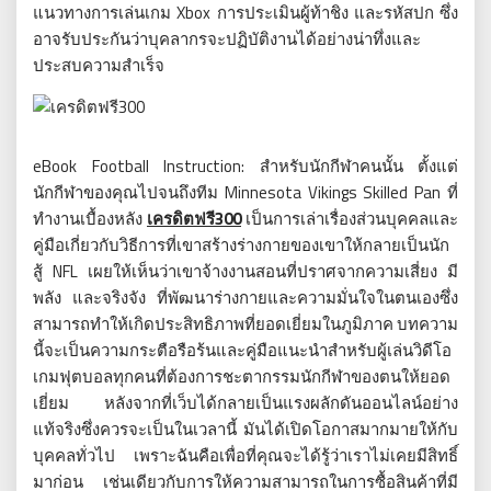
Xbox
แนวทางการเล่นเกม
การประเมินผู้ท้าชิง
และรหัสปก
ซึ่ง
อาจรับประกันว่าบุคลากรจะปฏิบัติงานได้อย่างน่าทึ่งและ
ประสบความสำเร็จ
eBook Football Instruction:
สำหรับนักกีฬาคนนั้น
ตั้งแต่
Minnesota Vikings Skilled Pan
นักกีฬาของคุณไปจนถึงทีม
ที่
เครดิตฟรี300
ทำงานเบื้องหลัง
เป็นการเล่าเรื่องส่วนบุคคลและ
คู่มือเกี่ยวกับวิธีการที่เขาสร้างร่างกายของเขาให้กลายเป็นนัก
NFL
สู้
เผยให้เห็นว่าเขาจ้างงานสอนที่ปราศจากความเสี่ยง
มี
พลัง
และจริงจัง
ที่พัฒนาร่างกายและความมั่นใจในตนเองซึ่ง
สามารถทำให้เกิดประสิทธิภาพที่ยอดเยี่ยมในภูมิภาค
บทความ
นี้จะเป็นความกระตือรือร้นและคู่มือแนะนำสำหรับผู้เล่นวิดีโอ
เกมฟุตบอลทุกคนที่ต้องการชะตากรรมนักกีฬาของตนให้ยอด
เยี่ยม
หลังจากที่เว็บได้กลายเป็นแรงผลักดันออนไลน์อย่าง
แท้จริงซึ่งควรจะเป็นในเวลานี้
มันได้เปิดโอกาสมากมายให้กับ
บุคคลทั่วไป
เพราะฉันคือเพื่อที่คุณจะได้รู้ว่าเราไม่เคยมีสิทธิ์
มาก่อน
เช่นเดียวกับการให้ความสามารถในการซื้อสินค้าที่มี