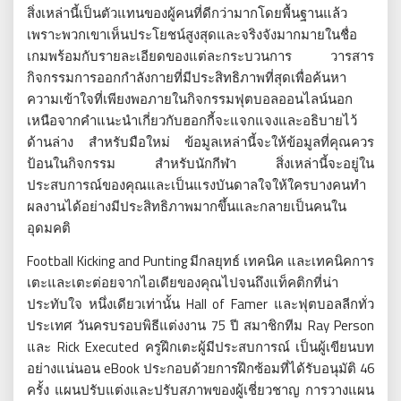
สิ่งเหล่านี้เป็นตัวแทนของผู้คนที่ดีกว่ามากโดยพื้นฐานแล้ว
เพราะพวกเขาเห็นประโยชน์สูงสุดและจริงจังมากมายในชื่อ
เกมพร้อมกับรายละเอียดของแต่ละกระบวนการ
วารสาร
กิจกรรมการออกกำลังกายที่มีประสิทธิภาพที่สุดเพื่อค้นหา
ความเข้าใจที่เพียงพอภายในกิจกรรมฟุตบอลออนไลน์นอก
เหนือจากคำแนะนำเกี่ยวกับฮอกกี้จะแจกแจงและอธิบายไว้
ด้านล่าง
สำหรับมือใหม่
ข้อมูลเหล่านี้จะให้ข้อมูลที่คุณควร
ป้อนในกิจกรรม
สำหรับนักกีฬา
สิ่งเหล่านี้จะอยู่ใน
ประสบการณ์ของคุณและเป็นแรงบันดาลใจให้ใครบางคนทำ
ผลงานได้อย่างมีประสิทธิภาพมากขึ้นและกลายเป็นคนใน
อุดมคติ
Football Kicking and Punting
มีกลยุทธ์
เทคนิค
และเทคนิคการ
เตะและเตะต่อยจากไอเดียของคุณไปจนถึงแท็คติกที่น่า
Hall of Famer
ประทับใจ
หนึ่งเดียวเท่านั้น
และฟุตบอลลีกทั่ว
75
Ray Person
ประเทศ
วันครบรอบพิธีแต่งงาน
ปี
สมาชิกทีม
Rick Executed
และ
ครูฝึกเตะผู้มีประสบการณ์
เป็นผู้เขียนบท
eBook
46
อย่างแน่นอน
ประกอบด้วยการฝึกซ้อมที่ได้รับอนุมัติ
ครั้ง
แผนปรับแต่งและปรับสภาพของผู้เชี่ยวชาญ
การวางแผน