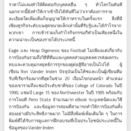
ราคาไม่แพงทำให้ติดต่อกับบุคคลอื่น
ๆ
ทั่วโลกในทันที
นอกจากนี้ยังทำให้เราเข้าถึงได้ทันทีไม่ว่าเราต้องการราย
ละเอียดใดเพิ่มเติมก็อนุญาตให้เราทราบในครั้งแรก
สิ่งที่มี
เพียงธุรกิจระดับบนสุดขนาดเล็กเท่านั้นที่รับรู้และได้กำไรจาก
พวกเขา
การเข้าร่วมเก็งกำไรกิจกรรมกีฬาเป็นเพียงหนึ่งใน
ความน่าจะเป็นของรายได้ประเภทนี้
Eagle
Heap Digenesis
Football
และ
ของ
ไม่เพียงแต่เกี่ยวกับ
การป้องกันรวมถึงวิธีที่ทีมและบุคคลส่วนบุคคลควรส่งผลกระ
ทบและควบคุมกลยุทธ์การรุกของคู่ต่อสู้ที่อาจเป็นไปได้
ผู้
Ron Vander linden
เขียน
ปัจจุบันเป็นโค้ชและเป็นผู้เขียนทีม
20
รับที่เรียกร้องมากที่สุดในช่วง
เงื่อนไขก่อนหน้า
ตำแหน่ง
College of Colorado
ของเขารวมถึงแชมป์ระดับชาติของ
ในปี
1990,
Large 15
Northwester
1995
แชมป์
ของ
ในปี
พร้อมกับ
Penn State
eBook
การโจมตี
จำนวนมาก
ระบุเทคนิคและวิธี
การป้องกัน
และข้อมูลการสอนที่สามารถทำให้การป้องกันทั้ง
สองอย่างมีประสิทธิภาพมาก
ไม่มีสิ่งพิมพ์เพิ่มเติมใด
ๆ
ในการ
พิมพ์ที่ได้รับการดูแลการฝึกอบรมที่เป็นประโยชน์ประเภทนี้ใน
Vander linden
ข้อมูลของ