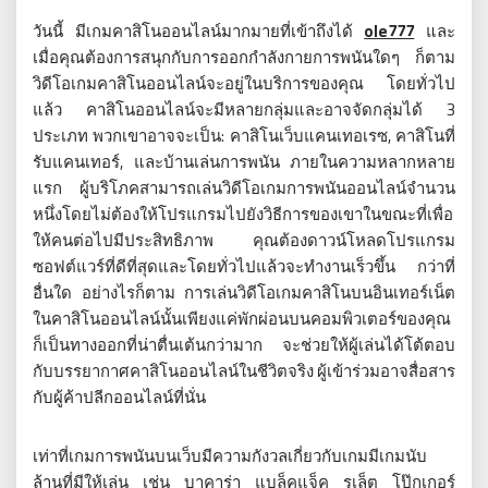
วันนี้ มีเกมคาสิโนออนไลน์มากมายที่เข้าถึงได้
ole777
และ
เมื่อคุณต้องการสนุกกับการออกกำลังกายการพนันใดๆ ก็ตาม
วิดีโอเกมคาสิโนออนไลน์จะอยู่ในบริการของคุณ โดยทั่วไป
แล้ว คาสิโนออนไลน์จะมีหลายกลุ่มและอาจจัดกลุ่มได้ 3
ประเภท พวกเขาอาจจะเป็น: คาสิโนเว็บแคนเทอเรซ, คาสิโนที่
รับแคนเทอร์, และบ้านเล่นการพนัน ภายในความหลากหลาย
แรก ผู้บริโภคสามารถเล่นวิดีโอเกมการพนันออนไลน์จำนวน
หนึ่งโดยไม่ต้องให้โปรแกรมไปยังวิธีการของเขาในขณะที่เพื่อ
ให้คนต่อไปมีประสิทธิภาพ คุณต้องดาวน์โหลดโปรแกรม
ซอฟต์แวร์ที่ดีที่สุดและโดยทั่วไปแล้วจะทำงานเร็วขึ้น กว่าที่
อื่นใด อย่างไรก็ตาม การเล่นวิดีโอเกมคาสิโนบนอินเทอร์เน็ต
ในคาสิโนออนไลน์นั้นเพียงแค่พักผ่อนบนคอมพิวเตอร์ของคุณ
ก็เป็นทางออกที่น่าตื่นเต้นกว่ามาก จะช่วยให้ผู้เล่นได้โต้ตอบ
กับบรรยากาศคาสิโนออนไลน์ในชีวิตจริง ผู้เข้าร่วมอาจสื่อสาร
กับผู้ค้าปลีกออนไลน์ที่นั่น
เท่าที่เกมการพนันบนเว็บมีความกังวลเกี่ยวกับเกมมีเกมนับ
ล้านที่มีให้เล่น เช่น บาคาร่า แบล็คแจ็ค รูเล็ต โป๊กเกอร์