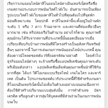
เรียกว่าเกมออนไลน์คาสิโนออนไลน์ทางอินเทอร์เน็ตหรือชื่อ
เกมสถานประกอบการพนันเวิลด์ไวด์เว็บ มันสามารถเป็นเพียง
รูปแบบเวิลด์ไวด์เว็บของคาสิโนทั่วไปที่คุณต้องไปที่จุดพัก
ผ่อนที่เหมาะสม โดยปกติ คาสิโนเหล่านี้จะตั้งอยู่ในบ้านพัก
ระดับ 5 หรือ 7 ดาว ร้านอาหาร และสถานที่ท่องเที่ยวอื่นๆ
มากมาย เช่น ทริปล่องเรือในตำนาน อย่างไรก็ตาม คุณภาพที่
คุณมักจะได้รับจากสถานที่ประเภทนี้นั้นยอดเยี่ยมมากเมื่อ
เปรียบเทียบกับบ้านการพนันที่มีโครงสร้างเป็นอสังหาริมทรัพย์
อื่นๆ นอกจากนี้ ในการเล่นเกมการพนันออนไลน์ประเภทนี้ คุณ
ต้องดาวน์โหลดซอฟต์แวร์ที่ถอดรหัสมาอย่างดี โดยทั่วไป
ธุรกิจออนไลน์ต่างๆ จะจ้างหรือซื้อแอปพลิเคชันคุณภาพระดับ
พรีเมียมดังกล่าว แอปพลิเคชั่นเดิมพันคุณภาพชั้นนำที่ใช้กัน
มากที่สุด ได้แก่ วิดีโอเกมแบบเรียลไทม์ เกมไมโคร และพาร์
เทค เป็นต้น โปรแกรมซอฟต์แวร์ประเภทนี้ที่ใช้สำหรับเกมคา
สิโนบนอินเทอร์เน็ตนั้นไม่เต็มในตัวเองอย่างแน่นอนเนื่องจาก
ต้องใช้ตัวสร้างปริมาณแบบสุ่มดังนั้น การทำตัวเลข บัตร
เครดิต หรือลูกเต๋า ควรสุ่มให้บุคคลที่มีส่วนร่วมในเกมการพนัน
บนเว็บ