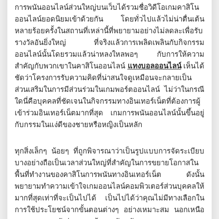
การพนันออนไลน์ส่วนใหญ่บนเว็บได้รวมชื่อวิดีโอเกมคาสิโน
ออนไลน์ยอดนิยมเข้าด้วยกัน โดยทั่วไปแล้วไม่น่าตื่นเต้น
หลายร้อยครั้งในสถานที่เหล่านี้ที่พยายามอย่างไม่ลดละเพื่อรับ
รางวัลอันยิ่งใหญ่ ที่จริงแล้วการเพลิดเพลินกับกิจกรรม
ออนไลน์นั้นโดยรวมแล้วน่าหลงใหลพอๆ กับการให้ความ
สำคัญกับพวกเขาในคาสิโนออนไลน์
แทงบอลออนไลน์
เห็นได้
ชัดว่าโครงการรับความคิดที่น่าสนใจดูเหมือนจะกลายเป็น
ส่วนเสริมในการมีส่วนร่วมในเกมพอร์ตออนไลน์ ไม่ว่าในกรณี
ใดนี่คือบุคคลที่ชัดเจนในกิจกรรมทางอินเทอร์เน็ตที่ต้องการผู้
เข้าร่วมอินเทอร์เน็ตมากที่สุด เกมการพนันออนไลน์นั้นขึ้นอยู่
กับกรรมในแง่ดีของชายหรือหญิงเป็นหลัก
ทุกสิ่งเล็กๆ น้อยๆ ที่ถูกพิจารณาว่าเป็นรูปแบบการจัดระเบียบ
บางอย่างถือเป็นเวลาส่วนใหญ่ที่สำคัญในการขยายโอกาสใน
พื้นที่ทำงานของคาสิโนการพนันทางอินเทอร์เน็ต ดังนั้น
พยายามทำความเข้าใจเกมออนไลน์คอมพิวเตอร์ส่วนบุคคลให้
มากที่สุดเท่าที่จะเป็นไปได้ เป็นไปได้ว่าคุณไม่มีทางเลือกใน
การใช้ประโยชน์จากขั้นตอนต่างๆ อย่างเหมาะสม นอกเหนือ