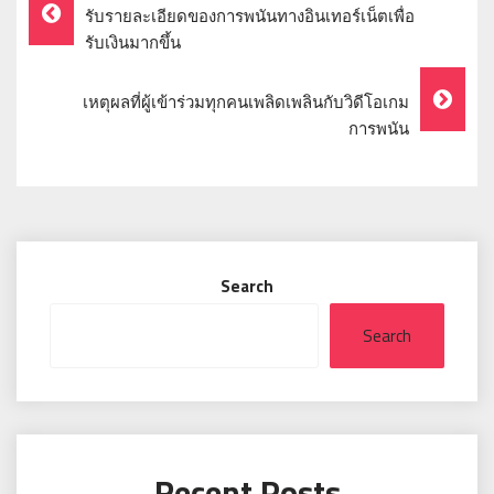
Post
รับรายละเอียดของการพนันทางอินเทอร์เน็ตเพื่อ
Navigation
รับเงินมากขึ้น
เหตุผลที่ผู้เข้าร่วมทุกคนเพลิดเพลินกับวิดีโอเกม
การพนัน
Search
Search
Recent Posts