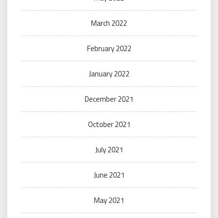
March 2022
February 2022
January 2022
December 2021
October 2021
July 2021
June 2021
May 2021