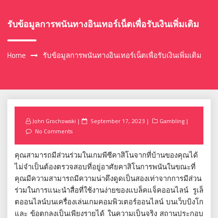
รับข้อมูลการพนันทางอินเทอร์เน็ตเพื่อรับเงินเพิ่มเติม
Home
รับข้อมูลการพนันทางอินเทอร์เน็ตเพื่อรับเงินเพิ่มเติม
Posted
John Grochowski
September 17, 2023
Gambling
on
No Comments
คุณสามารถมีส่วนร่วมในเกมพีซีคาสิโนจากที่บ้านของคุณได้
ไม่จำเป็นต้องตรวจสอบที่อยู่อาศัยคาสิโนการพนันในขณะที่
คุณมีความสามารถมีความน่าดึงดูดเป็นสองเท่าจากการมีส่วน
ร่วมในการแนะนำสื่อที่ใช้งานง่ายของแบล็คแจ็คออนไลน์ รูเล็
ตออนไลน์บนเครื่องเล่นเกมคอมพิวเตอร์ออนไลน์ บนเว็บบิงโก
และ ข้อตกลงเป็นเพียงรายได้ ในความเป็นจริง สถานประกอบ