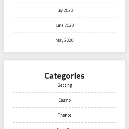
July 2020
June 2020
May 2020
Categories
Betting
Casino
Finance