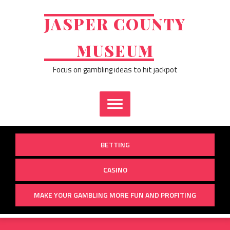
Skip
to
JASPER COUNTY
content
MUSEUM
Focus on gambling ideas to hit jackpot
BETTING
CASINO
MAKE YOUR GAMBLING MORE FUN AND PROFITING