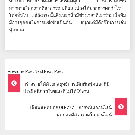
ทั่วไปแล้วพวกเขาต้องการเงินของคุณ มีวิธีการเดิมพัน
มากมายในตลาดที่สามารถเปลี่ยนแปลงได้มากกว่าผลกำไร
โดยทั่วไป แต่ถึงกระนั้นสิ่งเหล่านี้ก็มีช่วงเวลาที่เลวร้ายเมื่อทีม
มีการอุดตันในการแข่งขันเป็นต้น สนุกแต่มีดีกรีในการเล่น
ฟุตบอล
Previous PostNextNext Post
Post
สร้างรายได้ด้วยกลยุทธ์การเดิมพันฟุตบอลที่มี
Navigation
ประสิทธิภาพในขณะที่ไม่ได้ใช้งาน
เดิมพันฟุตบอล OLE777 – การพนันออนไลน์
ฟุตบอลมีส่วนร่วมในออนไลน์