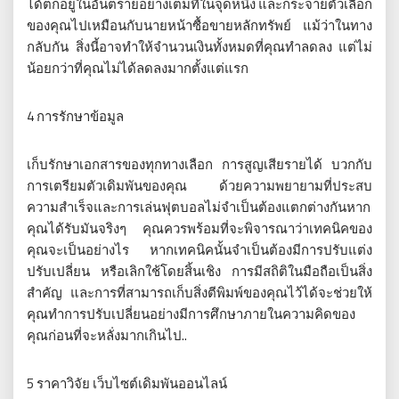
ได้ตกอยู่ในอันตรายอย่างเต็มที่ในจุดหนึ่ง และกระจายตัวเลือก
ของคุณไปเหมือนกับนายหน้าซื้อขายหลักทรัพย์ แม้ว่าในทาง
กลับกัน สิ่งนี้อาจทำให้จำนวนเงินทั้งหมดที่คุณทำลดลง แต่ไม่
น้อยกว่าที่คุณไม่ได้ลดลงมากตั้งแต่แรก
4 การรักษาข้อมูล
เก็บรักษาเอกสารของทุกทางเลือก การสูญเสียรายได้ บวกกับ
การเตรียมตัวเดิมพันของคุณ ด้วยความพยายามที่ประสบ
ความสำเร็จและการเล่นฟุตบอลไม่จำเป็นต้องแตกต่างกันหาก
คุณได้รับมันจริงๆ คุณควรพร้อมที่จะพิจารณาว่าเทคนิคของ
คุณจะเป็นอย่างไร หากเทคนิคนั้นจำเป็นต้องมีการปรับแต่ง
ปรับเปลี่ยน หรือเลิกใช้โดยสิ้นเชิง การมีสถิติในมือถือเป็นสิ่ง
สำคัญ และการที่สามารถเก็บสิ่งตีพิมพ์ของคุณไว้ได้จะช่วยให้
คุณทำการปรับเปลี่ยนอย่างมีการศึกษาภายในความคิดของ
คุณก่อนที่จะหลั่งมากเกินไป..
5 ราคาวิจัย เว็บไซต์เดิมพันออนไลน์