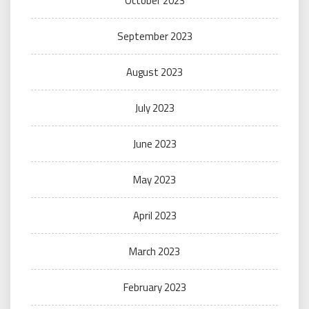
October 2023
September 2023
August 2023
July 2023
June 2023
May 2023
April 2023
March 2023
February 2023