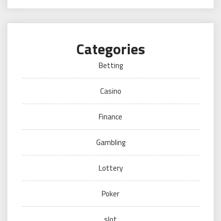
Categories
Betting
Casino
Finance
Gambling
Lottery
Poker
slot