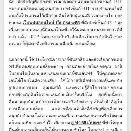
นัก สิ่งสำคัญคือต้องพิจารณาผลตอบแทนต่อเปอร์เซ็นต์ RTP
ของเกมสล็อตของผู้เล่นด้วย เปอร์เซ็นต์ RTP ระบุจำนวนเงินที่
เกมตั้งโปรแกรมไว้เพื่อจ่ายคืนให้กับผู้เล่นเมื่อเวลาผ่านไป มอง
หาเกม
เว็บพนันออนไลน์ เว็บตรง w88
ที่มีเปอร์เซ็นต์ RTP สูง
เนื่องจากเกมเหล่านี้มีแนวโน้มที่จะให้ผลตอบแทนระยะยาวที่ดี
กว่า แม้ว่า RTP ไม่ควรจะเป็นปัจจัยเดียวในการตัดสินใจของ
คุณ แต่ก็คุ้มค่าที่จะพิจารณาเมื่อเลือกเกมสล็อต
นอกจากนี้ ใช้ประโยชน์จากเวอร์ชันสาธิตและตัวเลือกการเล่น
ฟรีเพื่อทดสอบเกมสล็อตต่างๆ ก่อนที่จะจ่ายเงินของคุณ คาสิ
โนออนไลน์หลายแห่งเสนอเกมเวอร์ชันเล่นฟรี ให้คุณทดลอง
เล่นได้โดยไม่มีความเสี่ยง ใช้โอกาสนี้เพื่อทำความคุ้นเคยกับ
รูปแบบการเล่น คุณสมบัติ และความรู้สึกโดยรวมของเกม
ก่อนที่จะตัดสินใจว่าจะเล่นด้วยเงินจริงหรือไม่ สุดท้ายนี้อย่า
ลืมมาสนุกกัน! แม้ว่าการพิจารณาปัจจัยต่าง ๆ เป็นสิ่งสำคัญใน
การเลือกเกมสล็อต แต่ท้ายที่สุดแล้วสิ่งที่สำคัญที่สุดคือการ
สนุกกับตัวเอง ไม่ว่าคุณจะเล่นเพื่อความสนุกสนานหรือไล่ตาม
แจ็คพอตที่ยากจะเข้าใจ เลือกเกม
ยู ฟ่า 88 เว็บตรง
ที่ทำให้คุณ
ตื่นเต้นและเพลิดเพลินได้นานหลายชั่วโมง โดยสรุป การเลือก