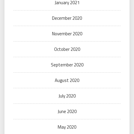
January 2021
December 2020
November 2020
October 2020
September 2020
August 2020
July 2020
June 2020
May 2020