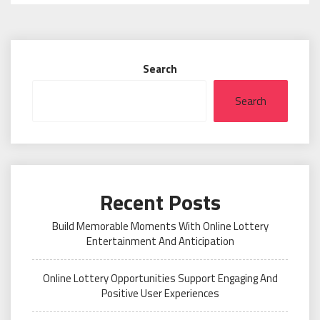
Search
Search
Recent Posts
Build Memorable Moments With Online Lottery
Entertainment And Anticipation
Online Lottery Opportunities Support Engaging And
Positive User Experiences