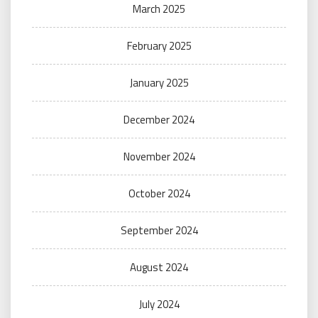
March 2025
February 2025
January 2025
December 2024
November 2024
October 2024
September 2024
August 2024
July 2024