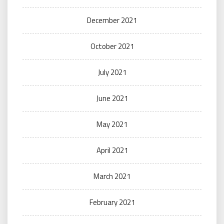
December 2021
October 2021
July 2021
June 2021
May 2021
April 2021
March 2021
February 2021