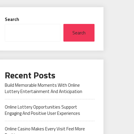
Search
Search
Recent Posts
Build Memorable Moments With Online
Lottery Entertainment And Anticipation
Online Lottery Opportunities Support
Engaging And Positive User Experiences
Online Casino Makes Every Visit Feel More