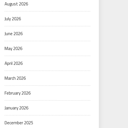
August 2026
July 2026
June 2026
May 2026
April 2026
March 2026
February 2026
January 2026
December 2025