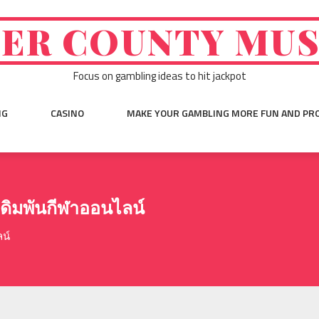
PER COUNTY MU
Focus on gambling ideas to hit jackpot
NG
CASINO
MAKE YOUR GAMBLING MORE FUN AND PRO
งเดิมพันกีฬาออนไลน์
ลน์