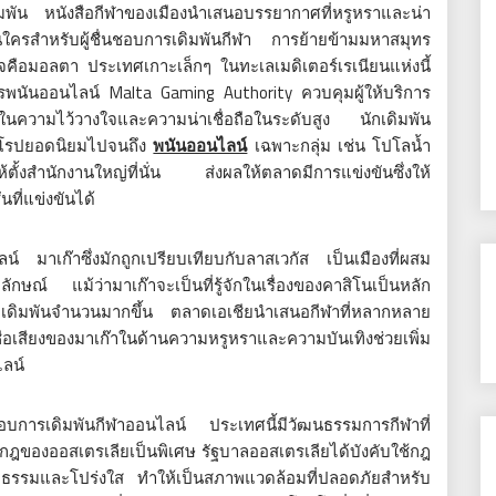
งเดิมพัน หนังสือกีฬาของเมืองนำเสนอบรรยากาศที่หรูหราและน่า
ือนใครสำหรับผู้ชื่นชอบการเดิมพันกีฬา การย้ายข้ามมหาสมุทร
ดใจคือมอลตา ประเทศเกาะเล็กๆ ในทะเลเมดิเตอร์เรเนียนแห่งนี้
พนันออนไลน์ Malta Gaming Authority ควบคุมผู้ให้บริการ
จในความไว้วางใจและความน่าเชื่อถือในระดับสูง นักเดิมพัน
ยุโรปยอดนิยมไปจนถึง
พนันออนไลน์
เฉพาะกลุ่ม เช่น โปโลน้ำ
ตั้งสำนักงานใหญ่ที่นั่น ส่งผลให้ตลาดมีการแข่งขันซึ่งให้
ที่แข่งขันได้
ลน์ มาเก๊าซึ่งมักถูกเปรียบเทียบกับลาสเวกัส เป็นเมืองที่ผสม
ษณ์ แม้ว่ามาเก๊าจะเป็นที่รู้จักในเรื่องของคาสิโนเป็นหลัก
ดนักเดิมพันจำนวนมากขึ้น ตลาดเอเชียนำเสนอกีฬาที่หลากหลาย
่อเสียงของมาเก๊าในด้านความหรูหราและความบันเทิงช่วยเพิ่ม
ไลน์
ื่นชอบการเดิมพันกีฬาออนไลน์ ประเทศนี้มีวัฒนธรรมการกีฬาที่
ามกฎของออสเตรเลียเป็นพิเศษ รัฐบาลออสเตรเลียได้บังคับใช้กฎ
่ยุติธรรมและโปร่งใส ทำให้เป็นสภาพแวดล้อมที่ปลอดภัยสำหรับ