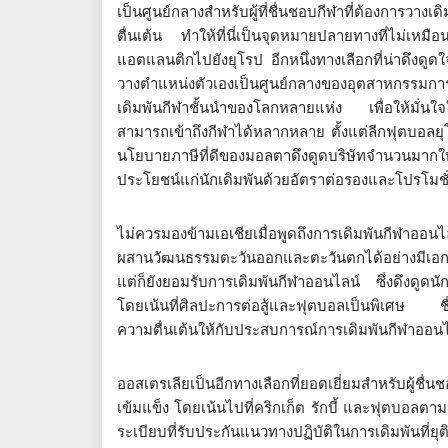
เป็นศูนย์กลางสำหรับผู้ที่ชื่นชอบกีฬาที่ต้องการวา
ตื่นเต้น ทำให้ที่นี่เป็นจุดหมายปลายทางที่ไม่เหม
แอตแลนติกไปยังยุโรป อีกหนึ่งทางเลือกที่น่าดึงดู
วางตำแหน่งตัวเองเป็นศูนย์กลางของอุตสาหกรรมการ
เดิมพันกีฬาชั้นนำของโลกหลายแห่ง เพื่อให้มั่นใ
สามารถเข้าถึงกีฬาได้หลากหลาย ตั้งแต่ลีกฟุตบอล
นโยบายภาษีที่ดีของมอลตาดึงดูดบริษัทจำนวนมากให้
ประโยชน์แก่นักเดิมพันด้วยอัตราต่อรองและโปรโมชั่น
ไม่ควรมองข้ามเอเชียเมื่อพูดถึงการเดิมพันกีฬาออนไ
ผสานวัฒนธรรมตะวันออกและตะวันตกได้อย่างมีเอกลัก
แต่ก็ยังยอมรับการเดิมพันกีฬาออนไลน์ ซึ่งดึงดู
โดยเน้นที่ศิลปะการต่อสู้และฟุตบอลเป็นพิเศษ ชื
ความตื่นเต้นให้กับประสบการณ์การเดิมพันกีฬาออน
ออสเตรเลียเป็นอีกทางเลือกที่ยอดเยี่ยมสำหรับผู้ช
เข้มแข็ง โดยเน้นไปที่คริกเก็ต รักบี้ และฟุตบอลต
ระเบียบที่รับประกันแนวทางปฏิบัติในการเดิมพันที