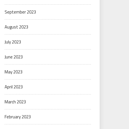
September 2023
August 2023
July 2023
June 2023
May 2023
April 2023
March 2023
February 2023