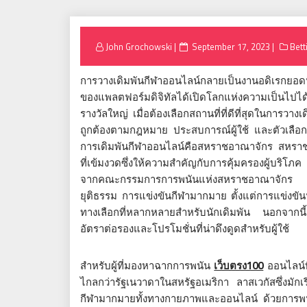
Posted
John Grochowski
September 17, 2023
Bett
on
การวางเดิมพันกีฬาออนไลน์กลายเป็นงานอดิเรกยอ
ของแพลตฟอร์มดิจิทัลได้เปิดโลกแห่งความเป็นไปได้
รางวัลใหญ่ เมื่อต้องเลือกสถานที่ที่ดีที่สุดในการว
ถูกต้องตามกฎหมาย ประสบการณ์ผู้ใช้ และตัวเลือก
การเดิมพันกีฬาออนไลน์คือสหราชอาณาจักร สหราชอา
ที่เข้มงวดซึ่งให้ความสำคัญกับการคุ้มครองผู้บร
จากคณะกรรมการการพนันแห่งสหราชอาณาจักร เพื
ยุติธรรม การแข่งขันกีฬามากมาย ตั้งแต่การแข่งขัน
ทางเลือกที่หลากหลายสำหรับนักเดิมพัน นอกจากนี้
อัตราต่อรองและโปรโมชั่นที่น่าดึงดูดสำหรับผู้ใช้
สำหรับผู้ที่มองหาฉากการพนัน
เว็บตรง100
ออนไลน์ที
ไกลกว่ารัฐเนวาดาในสหรัฐอเมริกา ลาสเวกัสซึ่งมักเร
กีฬามากมายทั้งทางกายภาพและออนไลน์ ด้วยการพนัน