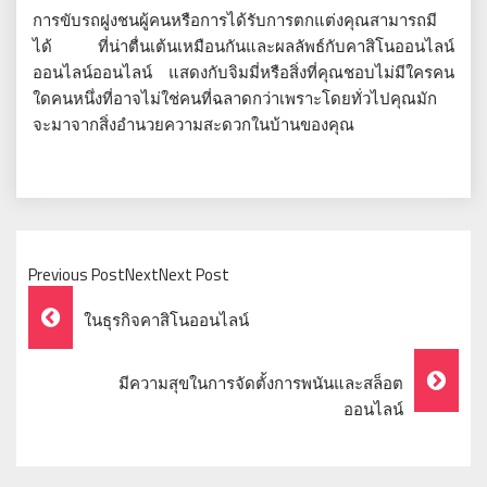
การขับรถฝูงชนผู้คนหรือการได้รับการตกแต่งคุณสามารถมี
ได้ ที่น่าตื่นเต้นเหมือนกันและผลลัพธ์กับคาสิโนออนไลน์
ออนไลน์ออนไลน์ แสดงกับจิมมี่หรือสิ่งที่คุณชอบไม่มีใครคน
ใดคนหนึ่งที่อาจไม่ใช่คนที่ฉลาดกว่าเพราะโดยทั่วไปคุณมัก
จะมาจากสิ่งอำนวยความสะดวกในบ้านของคุณ
Previous PostNextNext Post
Post
ในธุรกิจคาสิโนออนไลน์
Navigation
มีความสุขในการจัดตั้งการพนันและสล็อต
ออนไลน์