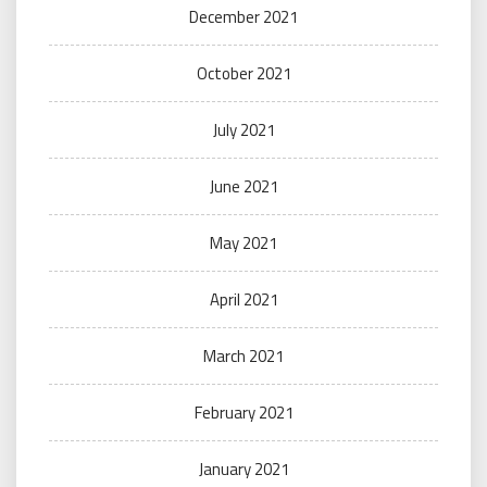
December 2021
October 2021
July 2021
June 2021
May 2021
April 2021
March 2021
February 2021
January 2021