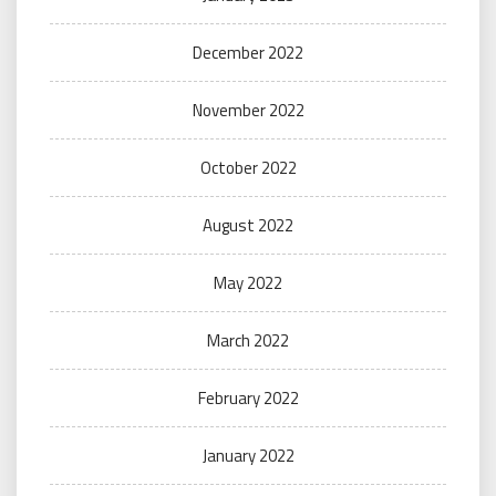
December 2022
November 2022
October 2022
August 2022
May 2022
March 2022
February 2022
January 2022