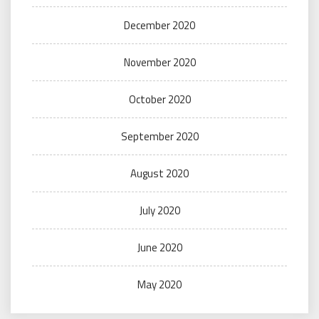
December 2020
November 2020
October 2020
September 2020
August 2020
July 2020
June 2020
May 2020