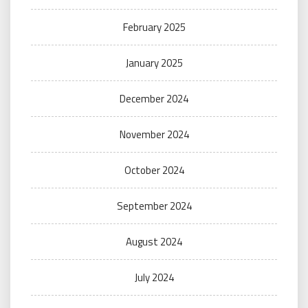
February 2025
January 2025
December 2024
November 2024
October 2024
September 2024
August 2024
July 2024