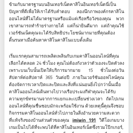
ข้ามกับมาตรฐานบนอินเทอร์เน็ตคาสิโนอินเทอร์เน็ตนี่เป็น
ปัญหาที่ดีเพื่อให้เราได้รับคำตอบ ลองนึกภาพองค์กรคาสิโน
ออนไลน์ที่ไม่ได้มาตรฐานหรือแม้แต่เรือหรือวังของคุณ พวก
เขาสามารถทำร้ายร่างกายได้ แต่ก็น่ายินดีมาก แต่ถ้าคุณใช้
เวอร์ชันเน็ตคุณจะได้รับสิทธิประโยชน์มากมายที่คุณต้อง
ดิ้นรนหาเมื่อค้นหาคาสิโนคาสิโนแบบดั้งเดิม
เริ่มแรกคุณสามารถเพลิดเพลินกับเกมคาสิโนออนไลน์ที่คุณ
เลือกได้ตลอด 24 ชั่วโมง คุณไม่ต้องกังวลว่าตัวเองจะปิดตัวลง
เพราะบนเว็บนั้นเปิดให้บริการมากมาย 15 ชั่วโมงต่อวัน
สัปดาห์ต่อสัปดาห์ 365 วันต่อปี ภายในเวอร์ชันออฟไลน์คุณ
ต้องจัดการเวลาเปิดและปิดและสิ่งที่แน่นอนยิ่งไปกว่านั้นเมื่อ
คาสิโนออนไลน์เดินทางไปวางเรือประมงกีฬาคุณจะได้รับ
ความทุกข์ทรมานจากการแยกและเปลี่ยนช่วงเวลา ถัดไปเกม
ออนไลน์ที่คุณชื่นชอบมักจะพร้อมใช้งาน ด้วยเหตุนี้คุณจึงชอบ
กิจกรรมคาสิโนออนไลน์ทั่วไปภายในสิ่งอำนวยความสะดวก
ที่แท้จริงของบ้านส่วนตัวของคุณ
imiwin 191
วิดีโอเกมบาง
เกมเป็นไปได้ที่จะพบได้ที่คาสิโนอินเทอร์เน็ตซึ่งรวมโป๊กเกอร์,