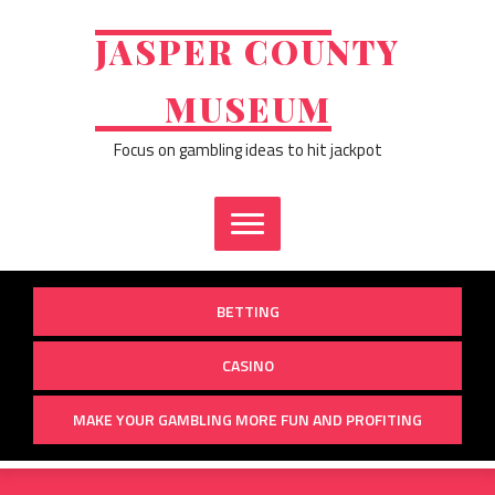
Skip
to
JASPER COUNTY
content
MUSEUM
Focus on gambling ideas to hit jackpot
BETTING
CASINO
MAKE YOUR GAMBLING MORE FUN AND PROFITING