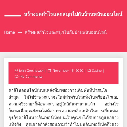
สร้างผลกำไรและสนุกไปกับบ้านพนันออนไลน์
Home
สร้างผลกำไรและสนุกไปกับบ้านพนันออนไลน์
Posted
John Grochowski
November 15, 2020
Casino
on
No Comments
คาสิโนออนไลน์เป็นแหล่งที่มาของการเดิมพันที่น่าสนใจ
ล่าสุด ไม่ใช่ว่าพวกเขาจะใหม่สำหรับโลกทั้งใบหรืออะไรเลย
ความจริงง่ายๆก็คือพวกเขาอยู่ใกล้กันมานานแล้ว อย่างไร
ก็ตามเมื่อคุณยังคงไม่ต้องการความเพลิดเพลินในการเยี่ยมชม
ธุรกิจคาสิโนทางอินเทอร์เน็ตบนเว็บคุณจะได้รับการดูแลอย่าง
แท้จริง คุณอาจกำลังสอบถามว่าทำไมบนอินเทอร์เน็ตถึงตรง