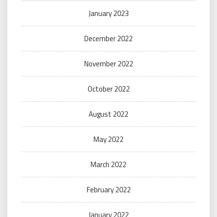
January 2023
December 2022
November 2022
October 2022
August 2022
May 2022
March 2022
February 2022
January 2022