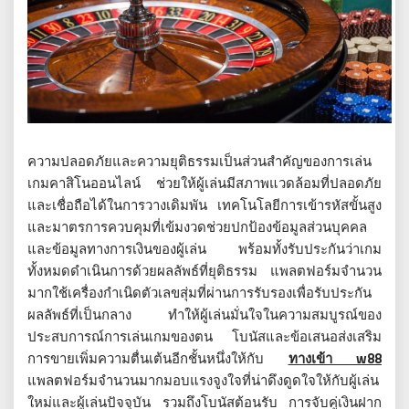
ความปลอดภัยและความยุติธรรมเป็นส่วนสำคัญของการเล่น
เกมคาสิโนออนไลน์ ช่วยให้ผู้เล่นมีสภาพแวดล้อมที่ปลอดภัย
และเชื่อถือได้ในการวางเดิมพัน เทคโนโลยีการเข้ารหัสขั้นสูง
และมาตรการควบคุมที่เข้มงวดช่วยปกป้องข้อมูลส่วนบุคคล
และข้อมูลทางการเงินของผู้เล่น พร้อมทั้งรับประกันว่าเกม
ทั้งหมดดำเนินการด้วยผลลัพธ์ที่ยุติธรรม แพลตฟอร์มจำนวน
มากใช้เครื่องกำเนิดตัวเลขสุ่มที่ผ่านการรับรองเพื่อรับประกัน
ผลลัพธ์ที่เป็นกลาง ทำให้ผู้เล่นมั่นใจในความสมบูรณ์ของ
ประสบการณ์การเล่นเกมของตน โบนัสและข้อเสนอส่งเสริม
การขายเพิ่มความตื่นเต้นอีกชั้นหนึ่งให้กับ
ทางเข้า w88
แพลตฟอร์มจำนวนมากมอบแรงจูงใจที่น่าดึงดูดใจให้กับผู้เล่น
ใหม่และผู้เล่นปัจจุบัน รวมถึงโบนัสต้อนรับ การจับคู่เงินฝาก