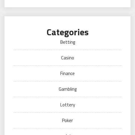
Categories
Betting
Casino
Finance
Gambling
Lottery
Poker