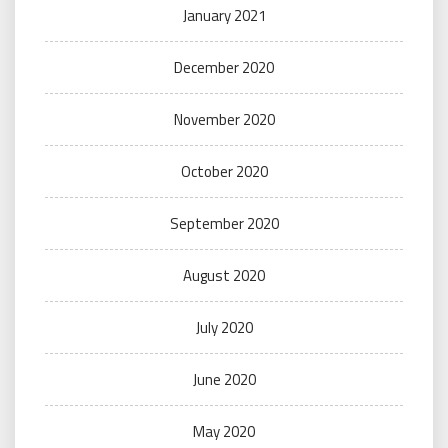
January 2021
December 2020
November 2020
October 2020
September 2020
August 2020
July 2020
June 2020
May 2020