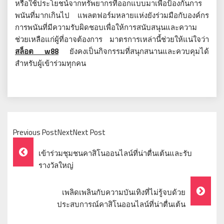
หรือใช้ประโยชน์จากทรัพยากรที่ออกแบบมาเพื่อป้องกันการ
พนันที่มากเกินไป แพลตฟอร์มหลายแห่งยังร่วมมือกับองค์กร
การพนันที่มีความรับผิดชอบเพื่อให้การสนับสนุนและความ
ช่วยเหลือแก่ผู้ที่อาจต้องการ มาตรการเหล่านี้ช่วยให้แน่ใจว่า
สล็อต w88
ยังคงเป็นกิจกรรมที่สนุกสนานและควบคุมได้
สำหรับผู้เข้าร่วมทุกคน
Previous PostNextNext Post
Post
เข้าร่วมชุมชนคาสิโนออนไลน์ที่น่าตื่นเต้นและรับ
Navigation
รางวัลใหญ่
เพลิดเพลินกับความบันเทิงที่ไม่รู้จบด้วย
ประสบการณ์คาสิโนออนไลน์ที่น่าตื่นเต้น