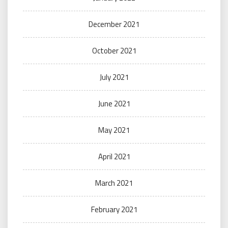
December 2021
October 2021
July 2021
June 2021
May 2021
April 2021
March 2021
February 2021