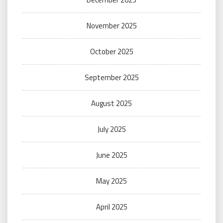
November 2025
October 2025
September 2025
August 2025
July 2025
June 2025
May 2025
April 2025