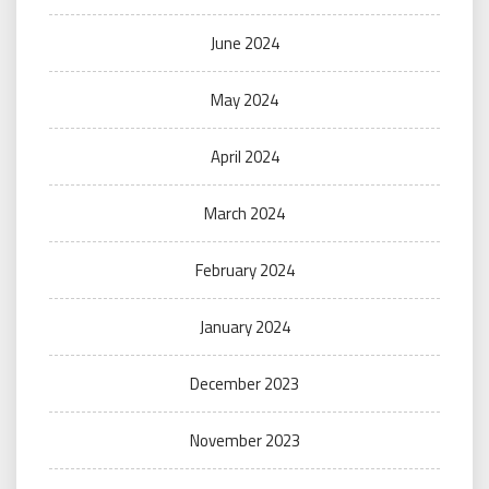
June 2024
May 2024
April 2024
March 2024
February 2024
January 2024
December 2023
November 2023