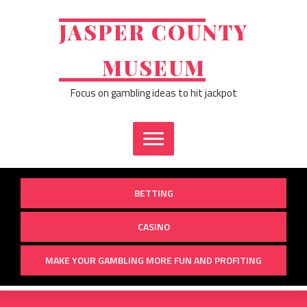
Skip
to
JASPER COUNTY
content
MUSEUM
Focus on gambling ideas to hit jackpot
BETTING
CASINO
MAKE YOUR GAMBLING MORE FUN AND PROFITING