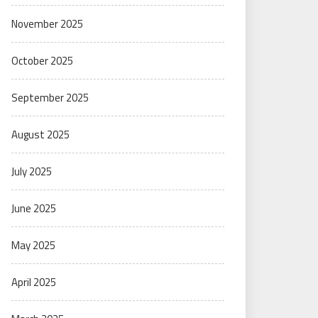
November 2025
October 2025
September 2025
August 2025
July 2025
June 2025
May 2025
April 2025