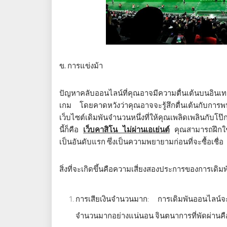
ข. การแข่งม้า
ปัญหาคลับออนไลน์ที่คุณอาจมีความตื่นเต้นบนอินเทอ
เกม โดยคาดหวังว่าคุณอาจจะรู้สึกตื่นเต้นกับการ
เว็บไซต์เดิมพันจำนวนหนึ่งที่ให้คุณเพลิดเพลินกับโป๊กเ
นี้ก็คือ
เว็บคาสิโน ไม่ผ่านเอเย่นต์
คุณสามารถฝึกใช้
เป็นอันดับแรก ซึ่งเป็นความพยายามก่อนที่จะซื้อเชื่อ
สิ่งที่จะเกิดขึ้นคือความเสี่ยงสองประการของการเดิม
การเสียเงินจำนวนมาก: การเดิมพันออนไลน์จะ
จำนวนมากอย่างแน่นอน จินตนาการที่พัดผ่านคือข