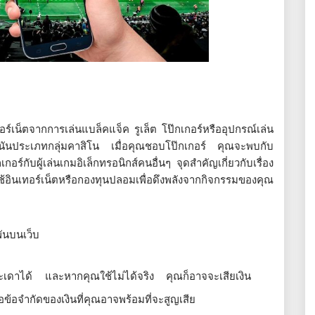
ร์เน็ตจากการเล่นแบล็คแจ็ค รูเล็ต โป๊กเกอร์หรืออุปกรณ์เล่น
พนันประเภทกลุ่มคาสิโน เมื่อคุณชอบโป๊กเกอร์ คุณจะพบกับ
กอร์กับผู้เล่นเกมอิเล็กทรอนิกส์คนอื่นๆ จุดสำคัญเกี่ยวกับเรื่อง
อินเทอร์เน็ตหรือกองทุนปลอมเพื่อดึงพลังจากกิจกรรมของคุณ
พันบนเว็บ
เดาได้ และหากคุณใช้ไม่ได้จริง คุณก็อาจจะเสียเงิน
้อจำกัดของเงินที่คุณอาจพร้อมที่จะสูญเสีย