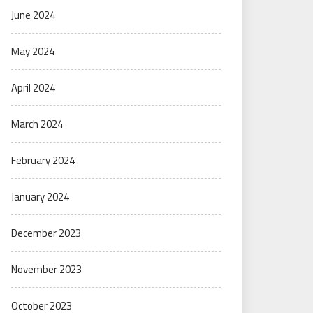
June 2024
May 2024
April 2024
March 2024
February 2024
January 2024
December 2023
November 2023
October 2023