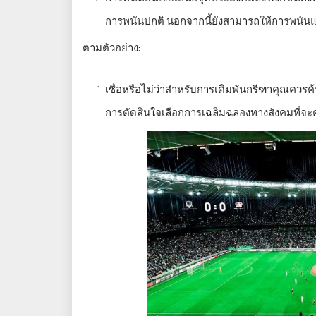
การพนันปกติ นอกจากนี้ยังสามารถให้การพนันแ
ตามตัวอย่าง:
เชื่อหรือไม่ว่าสำหรับการเดิมพันกรีฑาคุณคว
การตัดสินใจเลือกการเฉลิมฉลองทางสังคมที่จ