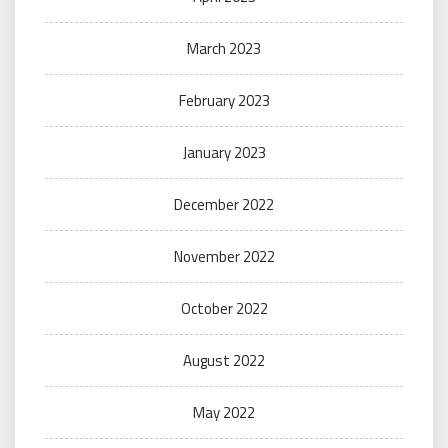
March 2023
February 2023
January 2023
December 2022
November 2022
October 2022
August 2022
May 2022