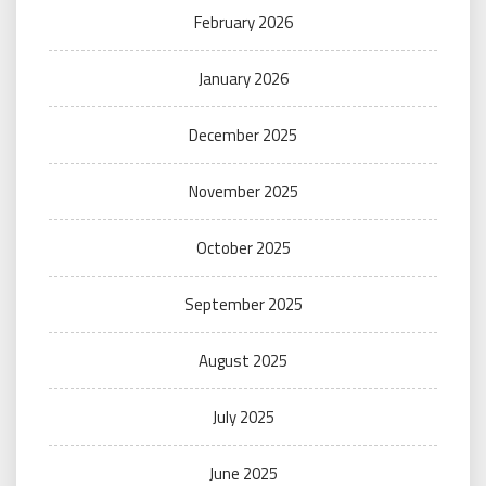
February 2026
January 2026
December 2025
November 2025
October 2025
September 2025
August 2025
July 2025
June 2025