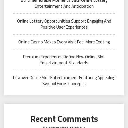
Build Memorable Moments With Online Lottery
Entertainment And Anticipation
Online Lottery Opportunities Support Engaging And
Positive User Experiences
Online Casino Makes Every Visit Feel More Exciting
Premium Experiences Define New Online Slot
Entertainment Standards
Discover Online Slot Entertainment Featuring Appealing
Symbol Focus Concepts
Recent Comments