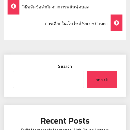
Post
วิธีขจัดข้อจำกัดจากการพนันฟุตบอล
Navigation
การเลือกในเว็บไซต์ Soccer Casino
Search
Search
Recent Posts