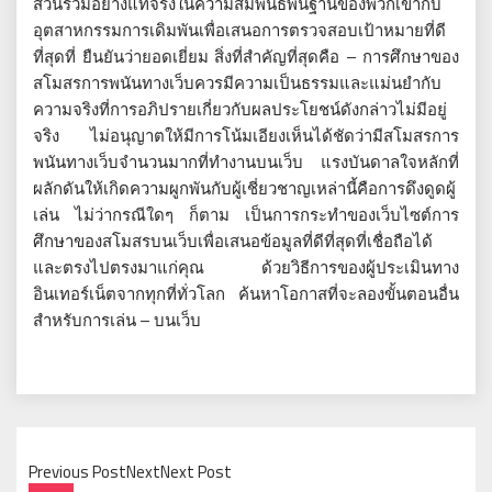
ส่วนร่วมอย่างแท้จริงในความสัมพันธ์พื้นฐานของพวกเขากับ
อุตสาหกรรมการเดิมพันเพื่อเสนอการตรวจสอบเป้าหมายที่ดี
ที่สุดที่ ยืนยันว่ายอดเยี่ยม สิ่งที่สำคัญที่สุดคือ – การศึกษาของ
สโมสรการพนันทางเว็บควรมีความเป็นธรรมและแม่นยำกับ
ความจริงที่การอภิปรายเกี่ยวกับผลประโยชน์ดังกล่าวไม่มีอยู่
จริง ไม่อนุญาตให้มีการโน้มเอียงเห็นได้ชัดว่ามีสโมสรการ
พนันทางเว็บจำนวนมากที่ทำงานบนเว็บ แรงบันดาลใจหลักที่
ผลักดันให้เกิดความผูกพันกับผู้เชี่ยวชาญเหล่านี้คือการดึงดูดผู้
เล่น ไม่ว่ากรณีใดๆ ก็ตาม เป็นการกระทำของเว็บไซต์การ
ศึกษาของสโมสรบนเว็บเพื่อเสนอข้อมูลที่ดีที่สุดที่เชื่อถือได้
และตรงไปตรงมาแก่คุณ ด้วยวิธีการของผู้ประเมินทาง
อินเทอร์เน็ตจากทุกที่ทั่วโลก ค้นหาโอกาสที่จะลองขั้นตอนอื่น
สำหรับการเล่น – บนเว็บ
Previous PostNextNext Post