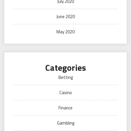
July 2020
June 2020
May 2020
Categories
Betting
Casino
Finance
Gambling