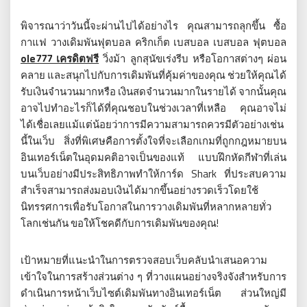
พิจารณาว่าวันนี้จะผ่านไปได้อย่างไร คุณสามารถลุกขึ้น ซื้อ
กาแฟ วางเดิมพันฟุตบอล คริกเก็ต เบสบอล เบสบอล ฟุตบอล
ole777 เครดิตฟรี
วิ่งม้า ลูกสุนัขเร่งรีบ หรือโอกาสต่างๆ ผ่อน
คลาย และสนุกไปกับการเดิมพันที่คุ้มค่าของคุณ ช่วยให้คุณได้
รับเงินจำนวนมากหรือ เงินสดจำนวนมากในรายได้ จากนั้นคุณ
อาจไปทำอะไรก็ได้ที่คุณชอบในช่วงเวลาที่เหลือ คุณอาจไม่
ได้เชื่อเลยแม้แต่น้อยว่าการมีความสามารถควรมีตัวอย่างเช่น
นี้ในเว็บ สิ่งที่พิเศษคือการตั้งใจที่จะเลือกเกมที่ถูกกฎหมายบน
อินเทอร์เน็ตในอุดมคติอาจเป็นของแท้ แบบฝึกหัดกีฬาที่เล่น
บนเว็บอย่างมีประสิทธิภาพทำให้การ์ด Shark ที่ประสบความ
สำเร็จสามารถส่งมอบเงินได้มากขึ้นอย่างรวดเร็วโดยใช้
นิทรรศการเพื่อรับโอกาสในการวางเดิมพันที่หลากหลายทั่ว
โลกเช่นกัน ขอให้โชคดีกับการเดิมพันของคุณ!
เป้าหมายที่แนะนำในการตรวจสอบเว็บคลับนำเสนอความ
เข้าใจในการสร้างส่วนต่าง ๆ ที่วางแผนอย่างจริงจังสำหรับการ
ดำเนินการหน้าเว็บไซต์เดิมพันทางอินเทอร์เน็ต ส่วนใหญ่มี