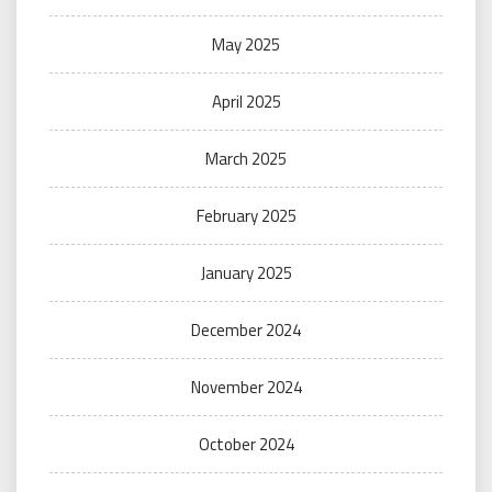
May 2025
April 2025
March 2025
February 2025
January 2025
December 2024
November 2024
October 2024