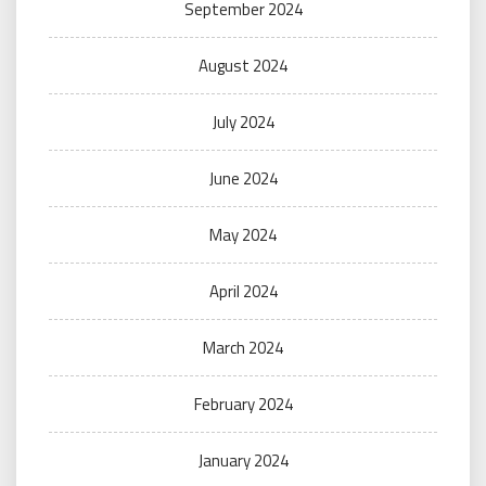
September 2024
August 2024
July 2024
June 2024
May 2024
April 2024
March 2024
February 2024
January 2024