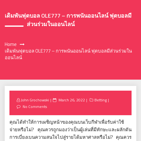
เดิมพันฟุตบอล OLE777 – การพนันออนไลน์ ฟุตบอลมี
ส่วนร่วมในออนไลน์
Home
เดิมพันฟุตบอล OLE777 – การพนันออนไลน์ ฟุตบอลมีส่วนร่วมใน
ออนไลน์
Posted
John Grochowski
March 26, 2022
Betting
on
No Comments
คุณได้ทำให้การเผชิญหน้าของคุณบนเว็บกีฬาเพื่อรับค่าใช้
จ่ายหรือไม่? คุณควรถูกมองว่าเป็นผู้เล่นที่มีทักษะและผลักดัน
การเบี่ยงเบนความสนใจไปสู่รายได้มหาศาลหรือไม่? คุณควร