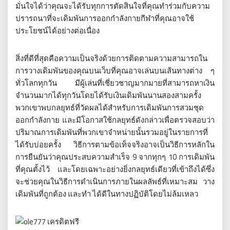
มั่นใจได้ว่าคุณจะได้รับทุกการตัดสินใจที่คุณทำร่วมกับความ
ปรารถนาที่จะเดิมพันการออกกำลังกายกีฬาที่คุณอาจใช้
ประโยชน์ได้อย่างต่อเนื่อง
สิ่งที่ดีที่สุดคือความเป็นจริงด้วยการติดตามความสามารถใน
การวางเดิมพันของคุณบนเว็บที่คุณอาจเล่นบนเส้นทางต่าง ๆ
ทั่วโลกทุกวัน มีผู้เล่นที่เชี่ยวชาญมากมายที่สามารถหาเงิน
จำนวนมากได้ทุกวันโดยได้รับเงินเดิมพันนานสองสามครั้ง
พวกเขาพบกลยุทธ์ที่วัดผลได้สำหรับการเดิมพันการสวมชุด
ออกกำลังกาย และมีโอกาสใช้กลยุทธ์ดังกล่าวเพื่อตรวจสอบว่า
ปริมาณการเดิมพันที่พวกเขาจำหน่ายนั้นรวมอยู่ในรายการที่
ได้รับบ่อยครั้ง วิธีการตามข้อเท็จจริงอาจเป็นวิธีการหลักใน
การยืนยันว่าคุณประสบความสำเร็จ 9 จากทุกๆ 10 การเดิมพัน
ที่คุณตั้งไว้ และโดยเฉพาะอย่างยิ่งกลยุทธ์เดียวที่เข้าถึงได้ซึ่ง
จะช่วยคุณในวิธีการดำเนินการภายในผลลัพธ์ที่เหมาะสม วาง
เดิมพันที่ถูกต้อง และทำ ได้ดีในทางปฏิบัติโดยไม่ล้มเหลว