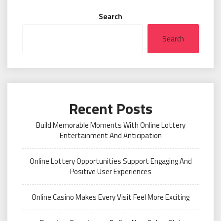
Search
Search
Recent Posts
Build Memorable Moments With Online Lottery
Entertainment And Anticipation
Online Lottery Opportunities Support Engaging And
Positive User Experiences
Online Casino Makes Every Visit Feel More Exciting