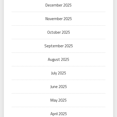
December 2025
November 2025
October 2025
September 2025
August 2025
July 2025
June 2025
May 2025
April 2025