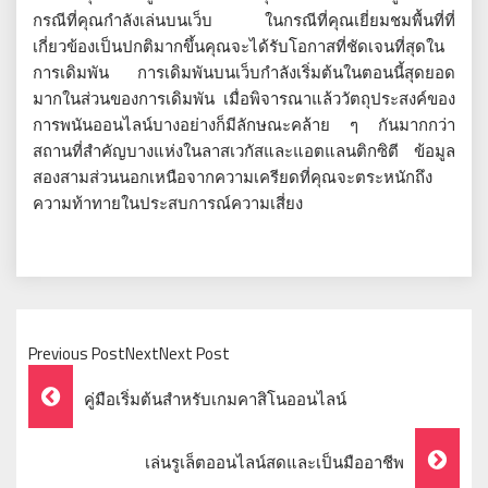
กรณีที่คุณกำลังเล่นบนเว็บ ในกรณีที่คุณเยี่ยมชมพื้นที่ที่
เกี่ยวข้องเป็นปกติมากขึ้นคุณจะได้รับโอกาสที่ชัดเจนที่สุดใน
การเดิมพัน การเดิมพันบนเว็บกำลังเริ่มต้นในตอนนี้สุดยอด
มากในส่วนของการเดิมพัน เมื่อพิจารณาแล้ววัตถุประสงค์ของ
การพนันออนไลน์บางอย่างก็มีลักษณะคล้าย ๆ กันมากกว่า
สถานที่สำคัญบางแห่งในลาสเวกัสและแอตแลนติกซิตี ข้อมูล
สองสามส่วนนอกเหนือจากความเครียดที่คุณจะตระหนักถึง
ความท้าทายในประสบการณ์ความเสี่ยง
Previous PostNextNext Post
Post
คู่มือเริ่มต้นสำหรับเกมคาสิโนออนไลน์
Navigation
เล่นรูเล็ตออนไลน์สดและเป็นมืออาชีพ