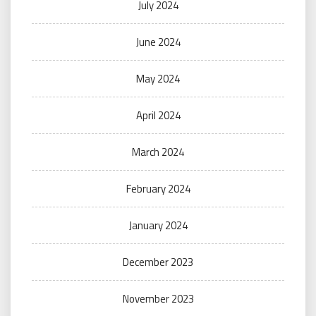
July 2024
June 2024
May 2024
April 2024
March 2024
February 2024
January 2024
December 2023
November 2023