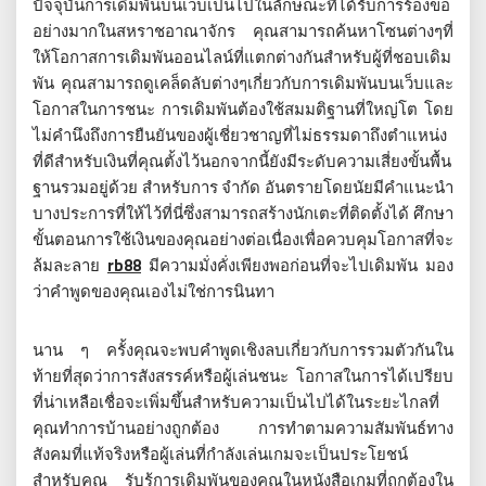
ปัจจุบันการเดิมพันบนเว็บเป็นไปในลักษณะที่ได้รับการร้องขอ
อย่างมากในสหราชอาณาจักร คุณสามารถค้นหาโซนต่างๆที่
ให้โอกาสการเดิมพันออนไลน์ที่แตกต่างกันสำหรับผู้ที่ชอบเดิม
พัน คุณสามารถดูเคล็ดลับต่างๆเกี่ยวกับการเดิมพันบนเว็บและ
โอกาสในการชนะ การเดิมพันต้องใช้สมมติฐานที่ใหญ่โต โดย
ไม่คำนึงถึงการยืนยันของผู้เชี่ยวชาญที่ไม่ธรรมดาถึงตำแหน่ง
ที่ดีสำหรับเงินที่คุณตั้งไว้นอกจากนี้ยังมีระดับความเสี่ยงขั้นพื้น
ฐานรวมอยู่ด้วย สำหรับการ จำกัด อันตรายโดยนัยมีคำแนะนำ
บางประการที่ให้ไว้ที่นี่ซึ่งสามารถสร้างนักเตะที่ติดตั้งได้ ศึกษา
ขั้นตอนการใช้เงินของคุณอย่างต่อเนื่องเพื่อควบคุมโอกาสที่จะ
ล้มละลาย
rb88
มีความมั่งคั่งเพียงพอก่อนที่จะไปเดิมพัน มอง
ว่าคำพูดของคุณเองไม่ใช่การนินทา
นาน ๆ ครั้งคุณจะพบคำพูดเชิงลบเกี่ยวกับการรวมตัวกันใน
ท้ายที่สุดว่าการสังสรรค์หรือผู้เล่นชนะ โอกาสในการได้เปรียบ
ที่น่าเหลือเชื่อจะเพิ่มขึ้นสำหรับความเป็นไปได้ในระยะไกลที่
คุณทำการบ้านอย่างถูกต้อง การทำตามความสัมพันธ์ทาง
สังคมที่แท้จริงหรือผู้เล่นที่กำลังเล่นเกมจะเป็นประโยชน์
สำหรับคุณ รับรู้การเดิมพันของคุณในหนังสือเกมที่ถูกต้องใน