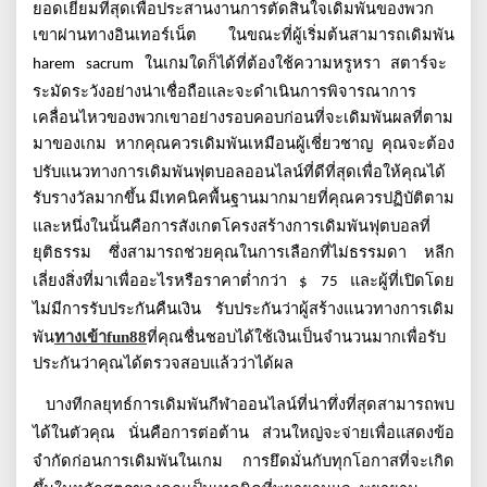
ยอดเยี่ยมที่สุดเพื่อประสานงานการตัดสินใจเดิมพันของพวก
เขาผ่านทางอินเทอร์เน็ต
ในขณะที่ผู้เริ่มต้นสามารถเดิมพัน
ในเกมใดก็ได้ที่ต้องใช้ความหรูหรา
สตาร์จะ
harem sacrum
ระมัดระวังอย่างน่าเชื่อถือและจะดำเนินการพิจารณาการ
เคลื่อนไหวของพวกเขาอย่างรอบคอบก่อนที่จะเดิมพันผลที่ตาม
มาของเกม
หากคุณควรเดิมพันเหมือนผู้เชี่ยวชาญ
คุณจะต้อง
ปรับแนวทางการเดิมพันฟุตบอลออนไลน์ที่ดีที่สุดเพื่อให้คุณได้
รับรางวัลมากขึ้น
มีเทคนิคพื้นฐานมากมายที่คุณควรปฏิบัติตาม
และหนึ่งในนั้นคือการสังเกตโครงสร้างการเดิมพันฟุตบอลที่
ยุติธรรม
ซึ่งสามารถช่วยคุณในการเลือกที่ไม่ธรรมดา
หลีก
เลี่ยงสิ่งที่มาเพื่ออะไรหรือราคาต่ำกว่า
และผู้ที่เปิดโดย
$ 75
ไม่มีการรับประกันคืนเงิน
รับประกันว่าผู้สร้างแนวทางการเดิม
พัน
ทางเข้าfun88
ที่คุณชื่นชอบได้ใช้เงินเป็นจำนวนมากเพื่อรับ
ประกันว่าคุณได้ตรวจสอบแล้วว่าได้ผล
บางทีกลยุทธ์การเดิมพันกีฬาออนไลน์ที่น่าทึ่งที่สุดสามารถพบ
ได้ในตัวคุณ
นั่นคือการต่อต้าน
ส่วนใหญ่จะจ่ายเพื่อแสดงข้อ
จำกัดก่อนการเดิมพันในเกม
การยึดมั่นกับทุกโอกาสที่จะเกิด