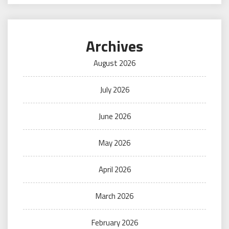
Archives
August 2026
July 2026
June 2026
May 2026
April 2026
March 2026
February 2026