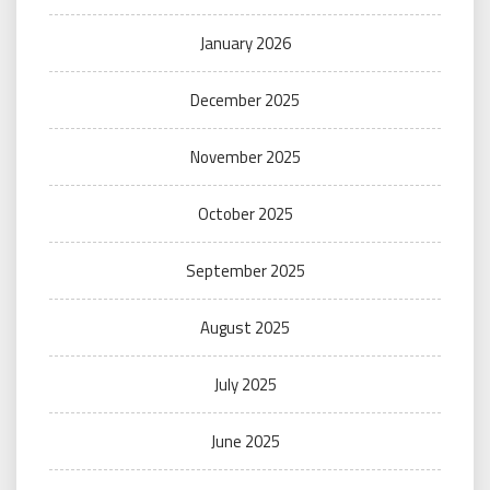
January 2026
December 2025
November 2025
October 2025
September 2025
August 2025
July 2025
June 2025