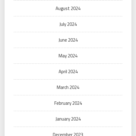
August 2024
July 2024
June 2024
May 2024
April 2024
March 2024
February 2024
January 2024
December 2023