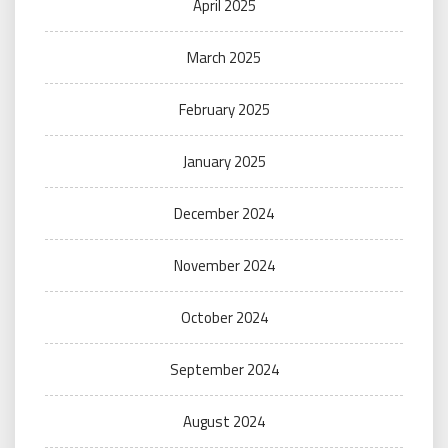
April 2025
March 2025
February 2025
January 2025
December 2024
November 2024
October 2024
September 2024
August 2024