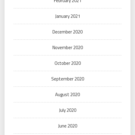
February 2021
January 2021
December 2020
November 2020
October 2020
September 2020
August 2020
July 2020
June 2020