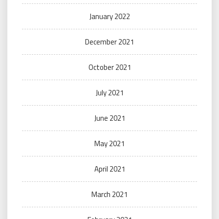
January 2022
December 2021
October 2021
July 2021
June 2021
May 2021
April 2021
March 2021