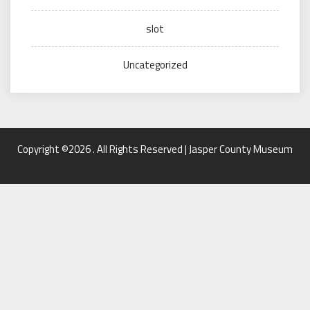
slot
Uncategorized
Copyright ©2026 . All Rights Reserved | Jasper County Museum