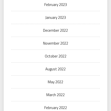
February 2023
January 2023
December 2022
November 2022
October 2022
August 2022
May 2022
March 2022
February 2022