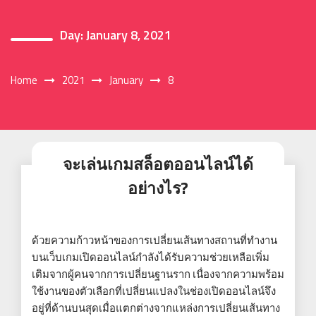
Day:
January 8, 2021
Home
2021
January
8
จะเล่นเกมสล็อตออนไลน์ได้
อย่างไร?
ด้วยความก้าวหน้าของการเปลี่ยนเส้นทางสถานที่ทำงาน
บนเว็บเกมเปิดออนไลน์กำลังได้รับความช่วยเหลือเพิ่ม
เติมจากผู้คนจากการเปลี่ยนฐานราก เนื่องจากความพร้อม
ใช้งานของตัวเลือกที่เปลี่ยนแปลงในช่องเปิดออนไลน์จึง
อยู่ที่ด้านบนสุดเมื่อแตกต่างจากแหล่งการเปลี่ยนเส้นทาง