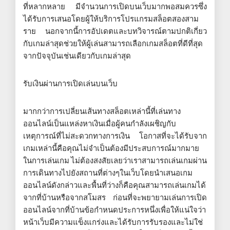
ที่หลากหลาย มีจำนวนการเปิดบนเว็บมากพอสมควรซึ่ง
ได้รับการเสนอโดยผู้ให้บริการโปรแกรมสล็อตสองสาม
ราย นอกจากนี้การอัปเดตและบทวิจารณ์ตามปกติเกี่ยว
กับเกมล่าสุดช่วยให้ผู้เล่นสามารถเลือกเกมสล็อตที่ดีที่สุด
จากปัจจุบันเช่นเดียวกับเกมล่าสุด
รับเงินผ่านการเปิดเล่นบนเว็บ
มากกว่าการเปลี่ยนเส้นทางสล็อตเหล่านี้ที่เล่นทาง
ออนไลน์เป็นแหล่งหาเงินเมื่อผู้คนกำลังเผชิญกับ
เหตุการณ์ที่ไม่สะดวกทางการเงิน โอกาสที่จะได้รับจาก
เกมเหล่านี้คือคุณไม่จำเป็นต้องมีประสบการณ์มากมาย
ในการเล่นเกม ไม่ต้องสงสัยเลยว่าเราสามารถเล่นเกมผ่าน
การเดินทางไปยังสถานที่ต่างๆในเว็บโดยนำเสนอเกม
ออนไลน์ดังกล่าวและพื้นที่ว่างก็คือคุณสามารถเล่นเกมได้
จากที่บ้านหรือจากสโมสร ก่อนที่จะพยายามเล่นการเปิด
ออนไลน์จากที่บ้านข้อกำหนดประการหนึ่งเพื่อให้แน่ใจว่า
หน้าเว็บมีความแข็งแกร่งและได้รับการรับรองและไม่ใช่