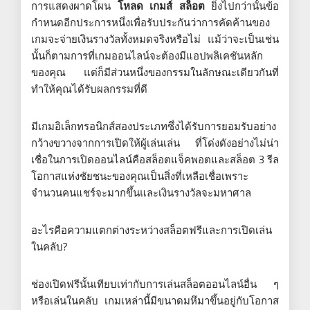
การแสดงผาดโผน
โหลด เกมส์ สล็อต
ยิ่งไปกว่านั้นข้อ
กำหนดอีกประการหนึ่งเพื่อรับประกันว่าการคัดค้านของ
เกมจะจ่ายเงินรางวัลทั้งหมดจริงหรือไม่ แม้ว่าจะเป็นเช่น
นั้นก็ตามการที่เกมออนไลน์จะต้องมีแอปพลิเคชันหลัก
ของคุณ แต่ก็มีส่วนหนึ่งของกรรมในลักษณะเดียวกันที่
ทำให้คุณได้รับผลกรรมที่ดี
มีเกมอิเล็กทรอนิกส์สองประเภทซึ่งได้รับการยอมรับอย่าง
กว้างขวางจากการเปิดให้ผู้เล่นเล่น ที่โด่งดังอย่างไม่น่า
เชื่อในการเปิดออนไลน์คือสล็อตแจ็คพอตและสล็อต 3 รีล
โอกาสแห่งชัยชนะของคุณเป็นสิ่งที่เหลือเชื่อเพราะ
จำนวนคนแชร์จะมากขึ้นและเงินรางวัลจะมหาศาล
อะไรคือความแตกต่างระหว่างสล็อตฟรีและการเปิดเล่น
ในคลับ?
ช่องเปิดฟรีนั้นเทียบเท่ากับการเล่นสล็อตออนไลน์อื่น ๆ
หรือเล่นในคลับ เกมเหล่านี้มีขนาดมหึมาขึ้นอยู่กับโอกาส