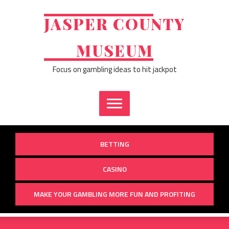
Skip
to
JASPER COUNTY
content
MUSEUM
Focus on gambling ideas to hit jackpot
BETTING
CASINO
MAKE YOUR GAMBLING MORE FUN AND PROFITING