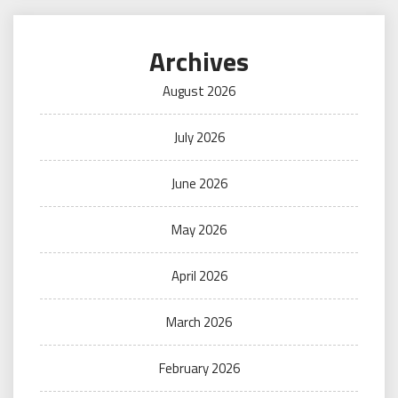
Archives
August 2026
July 2026
June 2026
May 2026
April 2026
March 2026
February 2026