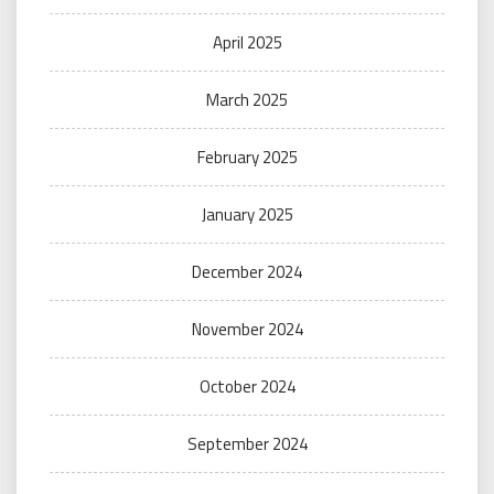
April 2025
March 2025
February 2025
January 2025
December 2024
November 2024
October 2024
September 2024